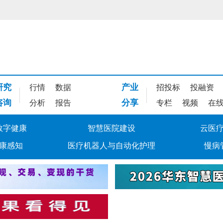
研究
产业
行情
数据
招投标
投融资
咨询
分享
分析
报告
专栏
视频
在
数字健康
智慧医院建设
云医
康感知
医疗机器人与自动化护理
慢病