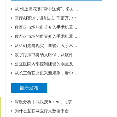
从“锦上添花”到“雪中送炭”，多方推动下“互联网+健康医疗”的春天要来了吗？
医疗AI赛道，谁能走进千家万户？
数百亿市场的血管介入手术机器人赛道，睿心医疗如何构筑起壁垒？
数百亿市场的血管介入手术机器人赛道，睿心医疗如何构筑起壁垒？
从科幻走向现实，血管介入手术机器人距离我们还有多远？
数字疗法或将纳入医保，从软件到药如何走通
公立医院内部控制建设的误区及反思
从长三角联盟集采新规则，看中国医药工业发展新趋势
最新发布
深度分析丨武汉按Token，北京按数据集——医疗数据定价的第一道路口
为什么互联网医疗大数据平台，是未来必然落地的万亿趋势？看懂三大底层逻辑