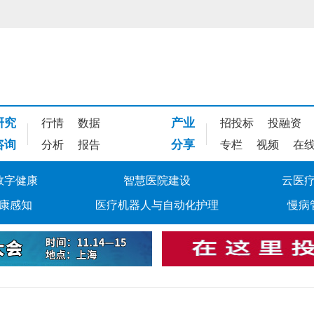
研究
产业
行情
数据
招投标
投融资
咨询
分享
分析
报告
专栏
视频
在
数字健康
智慧医院建设
云医
康感知
医疗机器人与自动化护理
慢病