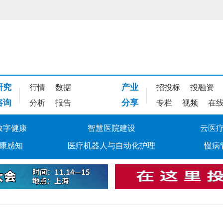
研究
产业
行情
数据
招投标
投融资
咨询
分享
分析
报告
专栏
视频
在
数字健康
智慧医院建设
云医
康感知
医疗机器人与自动化护理
慢病