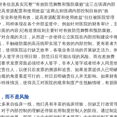
财务信息真实完整”“有效防范舞弊和预防腐败”这三点强调内部
“提高资源配置和使用效益”这两点则强调内部控制目标的“效
产安全和使用有效，提高资源配置和使用效益”往往被医院管理
中，同样体现在各个外部监督中。例如针对医院的财务审计，
面的内容;纪检巡查组则主要针对有效防范舞弊和预防腐败。
于对合规的关注，从而进一步使得公立医院在内部控制建设中
线，不触碰防腐的高压线即实现了有效的内部控制。更有甚者
度，使得医院运行缺乏效率，各项业务活动的开展缺乏活力。
手人签字并注明日期，防范日后可能出现的风险。而在差旅费
门要求发票背面必须经本人签字，非本人签字或者经本人同意
定责任人，以便日后发票的溯源和追责。如果发票提供人已明
合规的角度看是可行的，对日后明确责任人并无影响。如果财
多特殊情况，使得员工对医院的规章制度产生抵触情绪，有损
人，而不是风险
大多来自临床一线，他们具有丰富的临床经验，但缺乏行政管
，对于内部控制的理解还停留在用制度控制人的阶段。通过制