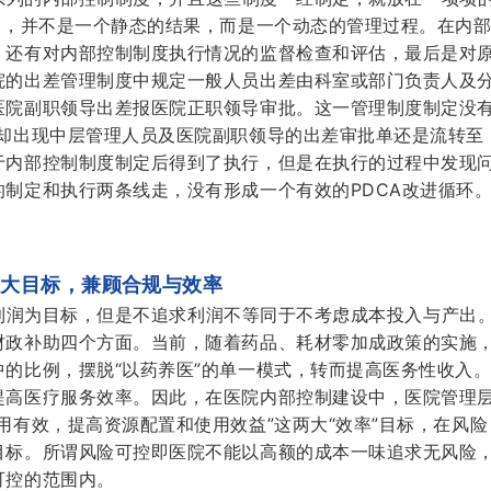
制，并不是一个静态的结果，而是一个动态的管理过程。在内
，还有对内部控制制度执行情况的监督检查和评估，最后是对
院的出差管理制度中规定一般人员出差由科室或部门负责人及
医院副职领导出差报医院正职领导审批。这一管理制度制定没
中却出现中层管理人员及医院副职领导的出差审批单还是流转至
于内部控制制度制定后得到了执行，但是在执行的过程中发现
制定和执行两条线走，没有形成一个有效的PDCA改进循环
五大目标，兼顾合规与效率
利润为目标，但是不追求利润不等同于不考虑成本投入与产出
财政补助四个方面。当前，随着药品、耗材零加成政策的实施
的比例，摆脱“以药养医”的单一模式，转而提高医务性收入
提高医疗服务效率。因此，在医院内部控制建设中，医院管理
用有效，提高资源配置和使用效益”这两大“效率”目标，在风险
目标。所谓风险可控即医院不能以高额的成本一味追求无风险
可控的范围内。