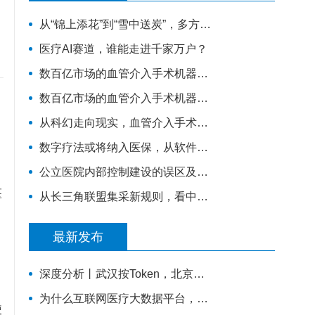
从“锦上添花”到“雪中送炭”，多方推动下“互联网+健康医疗”的春天要来了吗？
医疗AI赛道，谁能走进千家万户？
数百亿市场的血管介入手术机器人赛道，睿心医疗如何构筑起壁垒？
数百亿市场的血管介入手术机器人赛道，睿心医疗如何构筑起壁垒？
从科幻走向现实，血管介入手术机器人距离我们还有多远？
数字疗法或将纳入医保，从软件到药如何走通
公立医院内部控制建设的误区及反思
医
从长三角联盟集采新规则，看中国医药工业发展新趋势
最新发布
深度分析丨武汉按Token，北京按数据集——医疗数据定价的第一道路口
为什么互联网医疗大数据平台，是未来必然落地的万亿趋势？看懂三大底层逻辑
使