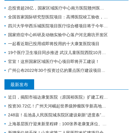
总投资超28亿，国家区域医疗中心南方医院赣州医院开工建设
全国首家国际研究型医院项目：高博医院竣工验收，明年投入运营
四川大学华西乐城医院项目医疗综合楼项目将于今年竣工
国家癌症中心科研及动物实验中心落户河北廊坊开发区
一起看近期已投用或即将投用的十大康复医院项目
19个医疗卫生项目同步推进 武汉儿童医院西院10月交付 武汉经开区投资70亿元建设“健康车谷”
官宣！这所国家区域医疗中心项目即将开工建设！
广州公布2022年30个投资过亿的重点医疗建设项目，全力打造医疗卫生高地｜广州篇
最新发布
近日，揭阳市福达康复医院（原国裕医院）扩建工程项目正式完成备案。
投资30.72亿！广州天河崛起世界级肿瘤医学新高地，2028年投用
248亩！岳池县人民医院城东院区建设刷新“进度条”，1100张床位赋能健康岳池
上海基层医疗迎来新里程碑：100张养老康复床位、9.61亿元投资，天目西路街道社区卫生服务中心新建项目再推进一步
新增床位超千张！山东省第二人民医院改扩建项目全力推进，地上主体施工倒计时