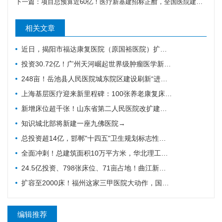
下一篇：
项目总预算近60亿！医疗新基建招标正酣，全国医院建设项目密集启动
相关文章
近日，揭阳市福达康复医院（原国裕医院）扩建工程项目正式完成备案。
投资30.72亿！广州天河崛起世界级肿瘤医学新高地，2028年投用
248亩！岳池县人民医院城东院区建设刷新“进度条”，1100张床位赋能健康岳池
上海基层医疗迎来新里程碑：100张养老康复床位、9.61亿元投资，天目西路街道社区卫生服务中心新建项目再推进一步
新增床位超千张！山东省第二人民医院改扩建项目全力推进，地上主体施工倒计时
知识城北部将新建一座九佛医院→
总投资超14亿，邯郸"十四五"卫生规划标志性工程迎施工方落地
全面冲刺！总建筑面积10万平方米，华北理工大学附属医院花海院区一期工程加速成型
24.5亿投资、798张床位、71亩占地！曲江新区医院的"最后一公里"冲刺
扩容至2000床！福州这家三甲医院大动作，国家级防治基地预计2028年建成
编辑推荐