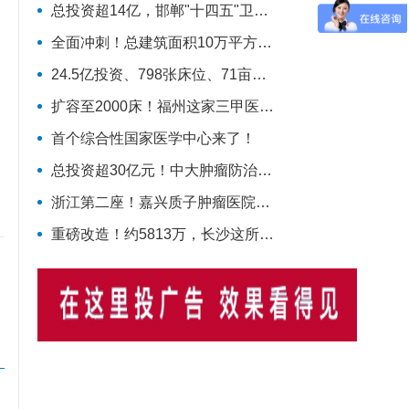
总投资超14亿，邯郸"十四五"卫生规划标志性工程迎施工方落地
全面冲刺！总建筑面积10万平方米，华北理工大学附属医院花海院区一期工程加速成型
24.5亿投资、798张床位、71亩占地！曲江新区医院的"最后一公里"冲刺
扩容至2000床！福州这家三甲医院大动作，国家级防治基地预计2028年建成
首个综合性国家医学中心来了！
总投资超30亿元！中大肿瘤防治“国家队”扩容，绘就健康天河新蓝图
浙江第二座！嘉兴质子肿瘤医院新建项目动工，10亿投资守护健康嘉兴
重磅改造！约5813万，长沙这所医院将蜕变！