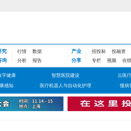
研究
产业
行情
数据
招投标
投融资
咨询
分享
分析
报告
专栏
视频
在
数字健康
智慧医院建设
云医
康感知
医疗机器人与自动化护理
慢病