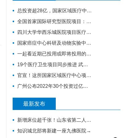
总投资超28亿，国家区域医疗中心南方医院赣州医院开工建设
全国首家国际研究型医院项目：高博医院竣工验收，明年投入运营
四川大学华西乐城医院项目医疗综合楼项目将于今年竣工
国家癌症中心科研及动物实验中心落户河北廊坊开发区
一起看近期已投用或即将投用的十大康复医院项目
19个医疗卫生项目同步推进 武汉儿童医院西院10月交付 武汉经开区投资70亿元建设“健康车谷”
官宣！这所国家区域医疗中心项目即将开工建设！
广州公布2022年30个投资过亿的重点医疗建设项目，全力打造医疗卫生高地｜广州篇
最新发布
新增床位超千张！山东省第二人民医院改扩建项目全力推进，地上主体施工倒计时
知识城北部将新建一座九佛医院→