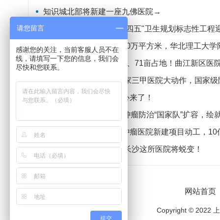
知识城北部将新建一座九佛医院→
请您留言
总投资超14亿，邯郸"十四五"卫生规划标志性工程
全面冲刺！总建筑面积10万平方米，华北理工大学
感谢您的关注，当前客服人员不在
线，请填写一下您的信息，我们会
24.5亿投资、798张床位、71亩占地！曲江新区医
尽快和您联系。
扩容至2000床！福州这家三甲医院大动作，国家级
首个综合性国家医学中心来了！
总投资超30亿元！中大肿瘤防治“国家队”扩容，绘
浙江第二座！嘉兴质子肿瘤医院新建项目动工，10
重磅改造！约5813万，长沙这所医院将蜕变！
网站首页
Copyright ©
提交