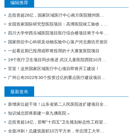
编辑推荐
总投资超28亿，国家区域医疗中心南方医院赣州医院开工建设
全国首家国际研究型医院项目：高博医院竣工验收，明年投入运营
四川大学华西乐城医院项目医疗综合楼项目将于今年竣工
国家癌症中心科研及动物实验中心落户河北廊坊开发区
一起看近期已投用或即将投用的十大康复医院项目
19个医疗卫生项目同步推进 武汉儿童医院西院10月交付 武汉经开区投资70亿元建设“健康车谷”
官宣！这所国家区域医疗中心项目即将开工建设！
广州公布2022年30个投资过亿的重点医疗建设项目，全力打造医疗卫生高地｜广州篇
最新发布
新增床位超千张！山东省第二人民医院改扩建项目全力推进，地上主体施工倒计时
知识城北部将新建一座九佛医院→
总投资超14亿，邯郸"十四五"卫生规划标志性工程迎施工方落地
全面冲刺！总建筑面积10万平方米，华北理工大学附属医院花海院区一期工程加速成型