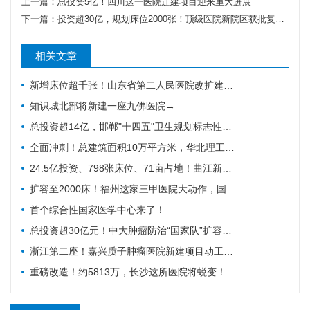
上一篇：
总投资5亿！四川这一医院迁建项目迎来重大进展
下一篇：
投资超30亿，规划床位2000张！顶级医院新院区获批复，长三角高质量医疗再落关键一子
相关文章
新增床位超千张！山东省第二人民医院改扩建项目全力推进，地上主体施工倒计时
知识城北部将新建一座九佛医院→
总投资超14亿，邯郸"十四五"卫生规划标志性工程迎施工方落地
全面冲刺！总建筑面积10万平方米，华北理工大学附属医院花海院区一期工程加速成型
24.5亿投资、798张床位、71亩占地！曲江新区医院的"最后一公里"冲刺
扩容至2000床！福州这家三甲医院大动作，国家级防治基地预计2028年建成
首个综合性国家医学中心来了！
总投资超30亿元！中大肿瘤防治“国家队”扩容，绘就健康天河新蓝图
浙江第二座！嘉兴质子肿瘤医院新建项目动工，10亿投资守护健康嘉兴
重磅改造！约5813万，长沙这所医院将蜕变！