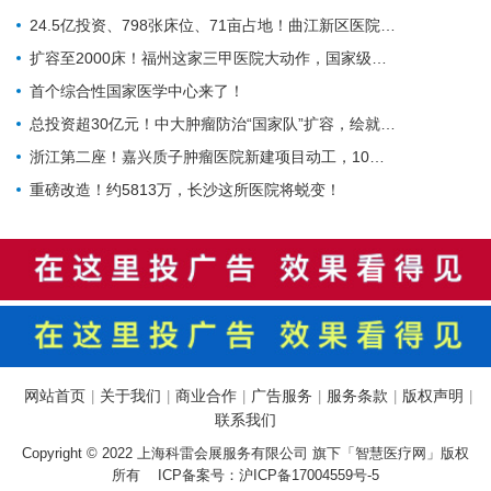
24.5亿投资、798张床位、71亩占地！曲江新区医院的"最后一公里"冲刺
扩容至2000床！福州这家三甲医院大动作，国家级防治基地预计2028年建成
首个综合性国家医学中心来了！
总投资超30亿元！中大肿瘤防治“国家队”扩容，绘就健康天河新蓝图
浙江第二座！嘉兴质子肿瘤医院新建项目动工，10亿投资守护健康嘉兴
重磅改造！约5813万，长沙这所医院将蜕变！
网站首页
关于我们
商业合作
广告服务
服务条款
版权声明
|
|
|
|
|
|
联系我们
Copyright © 2022 上海科雷会展服务有限公司 旗下「智慧医疗网」版权
所有 ICP备案号：
沪ICP备17004559号-5