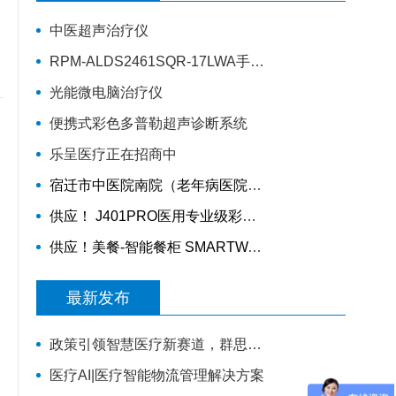
中医超声治疗仪
RPM-ALDS2461SQR-17LWA手动轮椅车
光能微电脑治疗仪
便携式彩色多普勒超声诊断系统
乐呈医疗正在招商中
宿迁市中医院南院（老年病医院）智慧医院信息化项目采购公告
供应！ J401PRO医用专业级彩色多材料3D打印机
供应！美餐-智能餐柜 SMARTWAITER W2E 、智能电子收银称 SUNMI S2
最新发布
政策引领智慧医疗新赛道，群思AI数字人解决方案升级，便民就医链路！
医疗AI|医疗智能物流管理解决方案