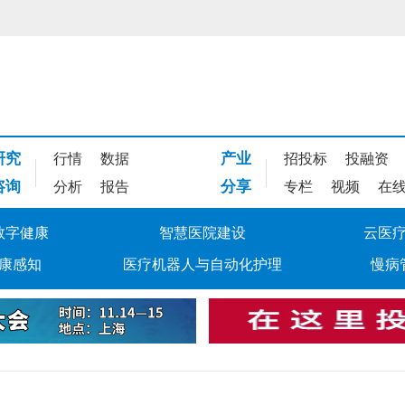
研究
产业
行情
数据
招投标
投融资
咨询
分享
分析
报告
专栏
视频
在
数字健康
智慧医院建设
云医
康感知
医疗机器人与自动化护理
慢病