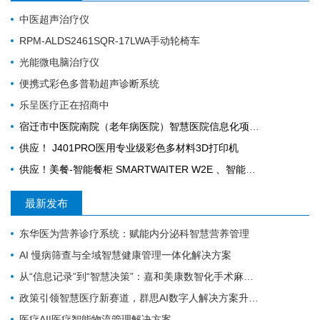
中医超声治疗仪
RPM-ALDS2461SQR-17LWA手动轮椅车
光能微电脑治疗仪
便携式彩色多普勒超声诊断系统
乐呈医疗正在招商中
宿迁市中医院南院（老年病医院）智慧医院信息化项目采购公告
供应！ J401PRO医用专业级彩色多材料3D打印机
供应！美餐-智能餐柜 SMARTWAITER W2E 、智能电子收银称 SUNMI S2
最新发布
东华医为营养诊疗系统：赋能内分泌科智慧营养管理
AI 慢病筛查与全域智慧健康管理一体化解决方案
从“信息记录”到“智慧决策”：嘉和美康数智化手术麻醉管理系统焕新升级
政策引领智慧医疗新赛道，群思AI数字人解决方案升级，便民就医链路！
医疗AI|医疗智能物流管理解决方案