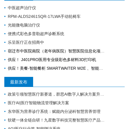
中医超声治疗仪
RPM-ALDS2461SQR-17LWA手动轮椅车
光能微电脑治疗仪
便携式彩色多普勒超声诊断系统
乐呈医疗正在招商中
宿迁市中医院南院（老年病医院）智慧医院信息化项目采购公告
供应！ J401PRO医用专业级彩色多材料3D打印机
供应！美餐-智能餐柜 SMARTWAITER W2E 、智能电子收银称 SUNMI S2
最新发布
政策引领智慧医疗新赛道，群思AI数字人解决方案升级，便民就医链路！
医疗AI|医疗智能物流管理解决方案
东华医为营养诊疗系统：赋能内分泌科智慧营养管理
软硬一体全链自研！九星数字科技完整智慧医疗产品矩阵，助力区域医疗数字化升级
AGI医疗行业篇-智能随访系统