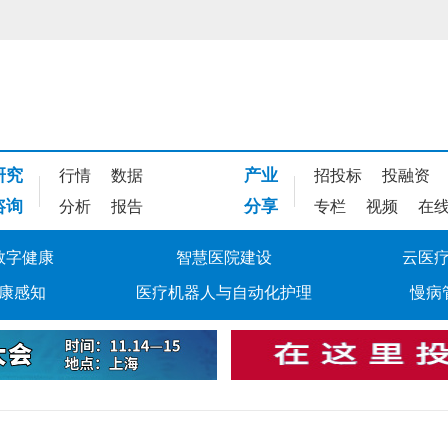
研究
产业
行情
数据
招投标
投融资
咨询
分享
分析
报告
专栏
视频
在
数字健康
智慧医院建设
云医
康感知
医疗机器人与自动化护理
慢病