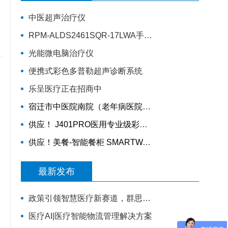
中医超声治疗仪
RPM-ALDS2461SQR-17LWA手动轮椅车
光能微电脑治疗仪
便携式彩色多普勒超声诊断系统
乐呈医疗正在招商中
宿迁市中医院南院（老年病医院）智慧医院信息化项目采购公告
供应！ J401PRO医用专业级彩色多材料3D打印机
供应！美餐-智能餐柜 SMARTWAITER W2E 、智能电子收银称 SUNMI S2
最新发布
政策引领智慧医疗新赛道，群思AI数字人解决方案升级，便民就医链路！
医疗AI|医疗智能物流管理解决方案