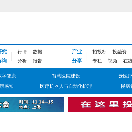
研究
产业
行情
数据
招投标
投融资
咨询
分享
分析
报告
专栏
视频
在
数字健康
智慧医院建设
云医
康感知
医疗机器人与自动化护理
慢病