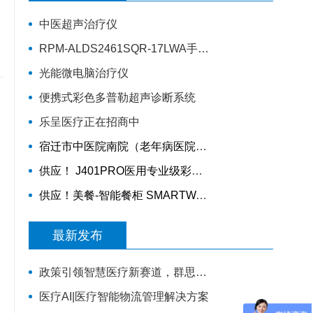
中医超声治疗仪
RPM-ALDS2461SQR-17LWA手动轮椅车
光能微电脑治疗仪
便携式彩色多普勒超声诊断系统
乐呈医疗正在招商中
宿迁市中医院南院（老年病医院）智慧医院信息化项目采购公告
供应！ J401PRO医用专业级彩色多材料3D打印机
供应！美餐-智能餐柜 SMARTWAITER W2E 、智能电子收银称 SUNMI S2
最新发布
政策引领智慧医疗新赛道，群思AI数字人解决方案升级，便民就医链路！
医疗AI|医疗智能物流管理解决方案