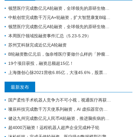
顿慧医疗完成数亿元A轮融资，全球领先的原研生物标志物研发、转化和商业化的IVD公司
中航创世完成数千万元A+轮融资，扩大智慧康复B端和C端谱系化新品研发
顿慧医疗完成数亿元A轮融资，全球领先的原研生物标志物研发、转化和商业化的IVD公司
本周医疗领域投融资事件汇总（5.23-5.29）
苏州艾科脉完成近亿元A轮融资
B轮融资数亿元后，伽奈维医疗要做什么样的「肿瘤微创机器人」？
19个项目获投，融资总额超15亿！
上海微创心脉2021营收6.85亿，大涨45.6%，股票涨停！
最新发布
国产柔性手术机器人竞争力不可小视，视通医疗再获一轮融资
璨辰科技完成数千万天使系列融资，AI 虚拟器官仿真平台加速落地
健达九州完成数亿元人民币A轮融资，推进脑疾病的精准疗法加速上市
超4000万融资！远程机器人超声企业完成种子轮
沐松科技：完成天使轮融资，医疗级AI数据模型引擎布局具身智能医疗场景数据集