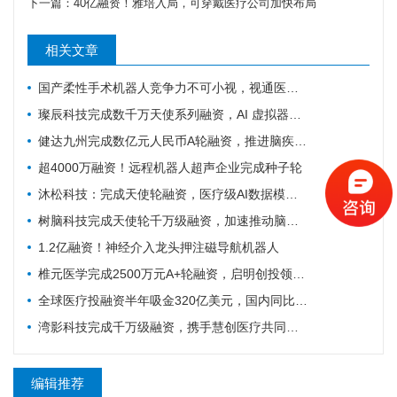
下一篇：
40亿融资！雅培入局，可穿戴医疗公司加快布局
相关文章
国产柔性手术机器人竞争力不可小视，视通医疗再获一轮融资
璨辰科技完成数千万天使系列融资，AI 虚拟器官仿真平台加速落地
健达九州完成数亿元人民币A轮融资，推进脑疾病的精准疗法加速上市
超4000万融资！远程机器人超声企业完成种子轮
沐松科技：完成天使轮融资，医疗级AI数据模型引擎布局具身智能医疗场景数据集
树脑科技完成天使轮千万级融资，加速推动脑机接口与脑磁图技术国产化普及
1.2亿融资！神经介入龙头押注磁导航机器人
椎元医学完成2500万元A+轮融资，启明创投领投加码骨科细胞疗法
全球医疗投融资半年吸金320亿美元，国内同比大涨214%！
湾影科技完成千万级融资，携手慧创医疗共同布局脑部代谢影像产业
编辑推荐