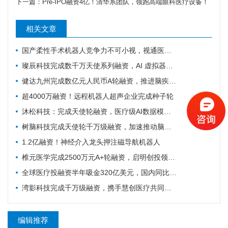
下一篇：
Pre-IPO融资4亿！清华系团队，领跑高端眼科医疗设备！
相关文章
国产柔性手术机器人竞争力不可小视，视通医疗再获一轮融资
璨辰科技完成数千万天使系列融资，AI 虚拟器官仿真平台加速落地
健达九州完成数亿元人民币A轮融资，推进脑疾病的精准疗法加速上市
超4000万融资！远程机器人超声企业完成种子轮
沐松科技：完成天使轮融资，医疗级AI数据模型引擎布局具身智能医疗场景数据集
树脑科技完成天使轮千万级融资，加速推动脑机接口与脑磁图技术国产化普及
1.2亿融资！神经介入龙头押注磁导航机器人
椎元医学完成2500万元A+轮融资，启明创投领投加码骨科细胞疗法
全球医疗投融资半年吸金320亿美元，国内同比大涨214%！
湾影科技完成千万级融资，携手慧创医疗共同布局脑部代谢影像产业
编辑推荐