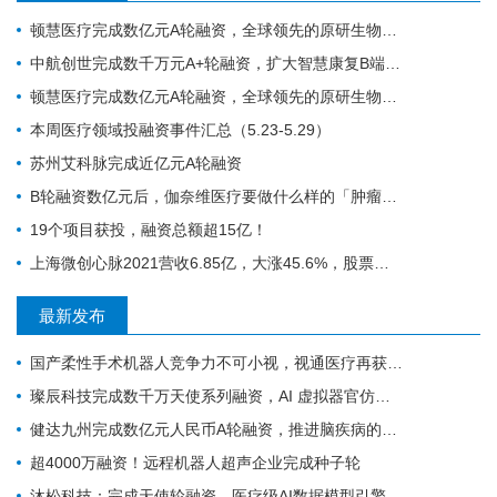
顿慧医疗完成数亿元A轮融资，全球领先的原研生物标志物研发、转化和商业化的IVD公司
中航创世完成数千万元A+轮融资，扩大智慧康复B端和C端谱系化新品研发
顿慧医疗完成数亿元A轮融资，全球领先的原研生物标志物研发、转化和商业化的IVD公司
本周医疗领域投融资事件汇总（5.23-5.29）
苏州艾科脉完成近亿元A轮融资
B轮融资数亿元后，伽奈维医疗要做什么样的「肿瘤微创机器人」？
19个项目获投，融资总额超15亿！
上海微创心脉2021营收6.85亿，大涨45.6%，股票涨停！
最新发布
国产柔性手术机器人竞争力不可小视，视通医疗再获一轮融资
璨辰科技完成数千万天使系列融资，AI 虚拟器官仿真平台加速落地
健达九州完成数亿元人民币A轮融资，推进脑疾病的精准疗法加速上市
超4000万融资！远程机器人超声企业完成种子轮
沐松科技：完成天使轮融资，医疗级AI数据模型引擎布局具身智能医疗场景数据集