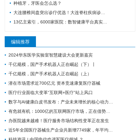
种植牙，牙医会怎么选？
大连腰椎间盘突出诊疗优选！大连脊柱疾病诊疗科普
13亿主索引，6000家医院：数智健康平台真实进度
编辑推荐
2024华东医学实验室智慧建设大会更新嘉宾
千亿规模，国产手术机器人正在崛起（下）丨
千亿规模，国产手术机器人正在崛起（上）
潜在市场需求近700亿元 资本竞速康复医疗器械
医疗行业面临大变革“互联网+医疗”站上风口
数字与AI健康白皮书发布：产业未来增长的核心动力，引领竞争格局
有危就有机：1000亿的互联网医疗市场，正在借势破局
办医院越来越难！医疗服务市场结构性变革正在发生
近5年全国医疗器械生产企业共新增7749家，年平均增长1550家
科技资讯 | 中国电信也进军医疗领域 ？