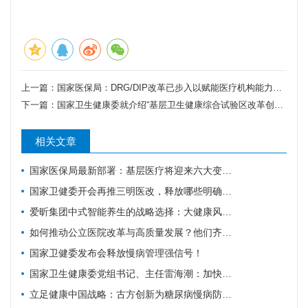
上一篇：
国家医保局：DRG/DIP改革已步入以赋能医疗机构能力提升为核心的深化新阶段
下一篇：
国家卫生健康委就介绍“基层卫生健康综合试验区改革创新经验”有关情况举行新闻发布会（文字实录）
相关文章
国家医保局最新部署：基层医疗将迎来六大变化！
国家卫健委开会再推三明医改，释放哪些明确信号？
爱昕集团中式智能养生的战略选择：大健康风口要追，赋能产业的根基要扎
如何推动公立医院改革与高质量发展？他们齐聚广东为9个地市出谋划策→
国家卫健委发布会释放慢病管理强信号！
国家卫生健康委党组书记、主任雷海潮：加快建设健康中国
立足健康中国战略：古方创新为糖尿病慢病防控注入中医药力量