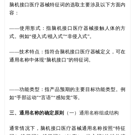
脑机接口医疗器械
特征词的选取主要涉及以下方面内
容：
——
使用形式
：指
脑机接口医疗器械
接触人体的方
式。
例如
“
侵入式
/
植入式
”“
非侵入式
”
。
——技术特点：
指符合
脑机接口医疗器械
定义，可在
通用名称中体现
“脑机接口”的特征词
。
——
功能类型：指产品预期的
主要
目标功能类型。
例
如
“
手部运动
”“
言语
”“感知觉”
等。
三、通用名称的确定原则
（一）通用名称组成结构
通常情况下，
脑机接口医疗器械
通用名称按
照
“
特征