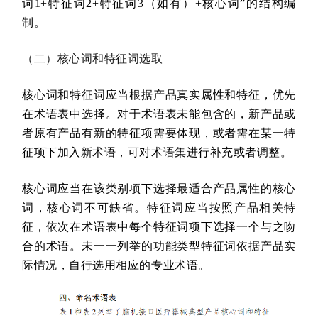
词
1
+
特征词
2
+
特征词
3（如有）
+
核心词
”
的
结构编
制。
（二）核心词和特征词选取
核心词和特征词应
当
根据产品真实属性和特征，优先
在术语表中选择。对于术语表未能包含的，新产品或
者
原有产品有新的特征项需要体现，或者需在某一特
征项下加入新术语，可对术语集进行补充或
者
调整。
核心词应
当
在该类别项下选择最适合产品属性的核心
词，核心词不可缺省。特征词应
当
按照产品相关特
征，依次在术语表中每个特征词项下选择一个与之吻
合的术语。
未一一列举的功能类型特征词依据产品实
际情况，自行选用相应的专业术语。