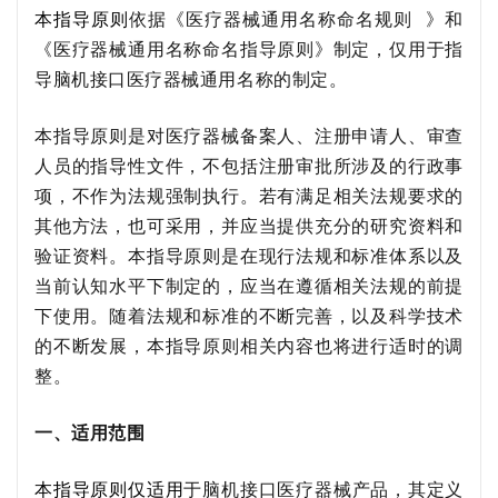
本指导原则
依据《
医疗器械通用名称命名规则
》
和
《医疗器械通用名称命名指导原则》
制定，
仅
用于指
导
脑机接口医疗器械
通用名称的制定。
本指导原则是对
医疗器械
备案人、注册申请人、审查
人员的指导性文件，不包括注册审批所涉及的行政事
项，不作为法规强制执行。若有满足相关法规要求的
其他方法，也可采用，并应
当
提供充分的研究资料和
验证资料。本指导原则是在现行法规和标准体系以及
当前认知水平下制定的，应
当
在遵循相关法规的前提
下使用。随着法规和标准的不断完善，以及科学技术
的不断发展，本指导原则相关内容也将进行适时的调
整。
一、适用范围
本指导原则
仅
适用
于
脑机接口医疗器械
产品，
其定义