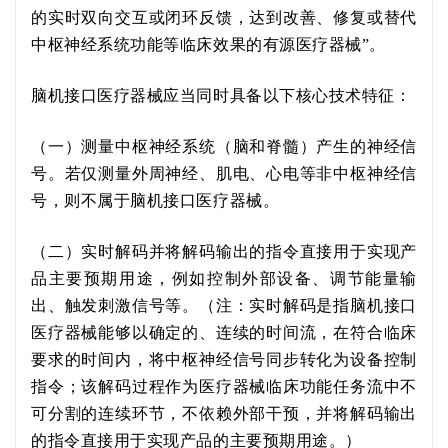
的实时双向交互或闭环反馈
，达到改善、修复或替代
中枢神经系统功能等临床效果的有源医疗器械
”。
脑机接口医疗器械应
当
同时具备以下核心
技术
特征：
（一）测量中枢神经系统（脑和脊髓）
产生的神经
信
号。
若仅
测量外周神经、肌电、心电等非中枢神经信
号
，则
不属于
脑机接口医疗器械。
（二）实时解码并将解码
输出的
指令直接用于
实现
产
品
主要预期用途，例
如
控制外部设备、调节能量输
出、触发刺激信号等
。
（
注：
实时解码是指脑机接口
医疗器械能够以确定的、连续的时间流，在符合临床
要求的时间内，将中枢神经信号同步转化为设备控制
指令；该解码过程作为医疗器械临床功能任务流中不
可分割的连续环节，不依赖外部干预，并将解码输出
的指令直接用于实现产品的主要预期用途。
）