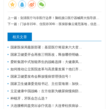
上一篇：
划清医疗与非医疗边界！脑机接口医疗器械两大指导原则发布
下一篇：
门诊存15年、住院存30年：医保影像云规范落地，信息科最该算清这笔账
相关文章
国家医保局最新部署：基层医疗将迎来六大变化！
国家卫健委开会再推三明医改，释放哪些明确信号？
爱昕集团中式智能养生的战略选择：大健康风口要追，赋能产业的根基要扎
如何推动公立医院改革与高质量发展？他们齐聚广东为9个地市出谋划策→
国家卫健委发布会释放慢病管理强信号！
国家卫生健康委党组书记、主任雷海潮：加快建设健康中国
立足健康中国战略：古方创新为糖尿病慢病防控注入中医药力量
种植牙，牙医会怎么选？
大连腰椎间盘突出诊疗优选！大连脊柱疾病诊疗科普