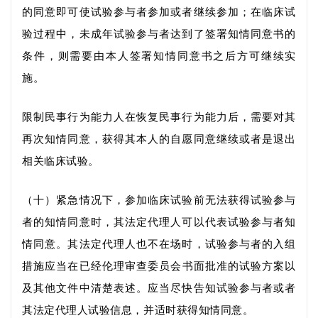
的同意即可使试验参与者参加或者继续参加；在临床试
验过程中，未成年试验参与者达到了签署知情同意
书
的
条件，则需要由本人签署知情同意
书
之后方可继续实
施。
限制民事行为能力人在恢复民事行为能力后，需要对其
再次知情同意，获得其本人的自愿同意继续或
者
是退出
相关临床试验。
（十）紧急情况下，参加临床试验前
无法
获得试验参与
者的知情同意时，其法定代理人可以代表试验参与者知
情同意
。
其法定代理人也不在场时，试验参与者的入
组
措施
应当在
已经
伦理审查委员会
书面批准的
试验方案以
及其他文件中清楚表述
。
应当尽快
告知
试验参与者或者
其法定代理人
试验信息，并适时获得知情同意。