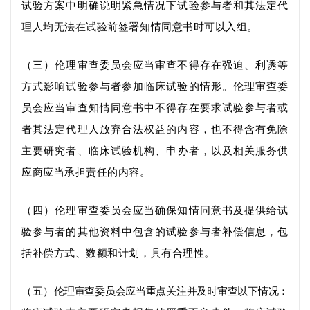
试验方案中明确说明紧急情况下试验参与者
和
其法定代
理人
均
无法在试验前签署知情同意书
时可以入组
。
（三）
伦理审查委员会应当审查不得存在强迫、利诱等
方式
影响
试验参与者
参加临床试验
的情形
。伦理审查委
员会应当审查知情同意书中不得
存在要求试验参与者
或
者其法定代理人放弃合法权益的内容，也
不得
含有
免除
主要
研究者
、
临床试验机构、申办者，以及相关服务供
应商应当
承担
责任的内容
。
（四）伦理审查委员会应当确保知情同意书
及
提供给试
验参与者
的
其他资料
中包含的
试验参与者补偿信息，包
括补偿方式、数额和计划
，具有合理性。
（五）
伦理审查委员会应当重点关注并及时审查
以下情况：