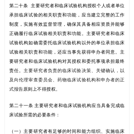
第二十条
主要研究者和临床试验机构授权个人或者
单位
承担临床试验的相关职责和功能，
应当
建立完整的工作
制度
，实施有效监督管理，
确保其具备相应资质
并能够
正确
履行临床试验相关职责和功能
。
主要研究者和临床
试验机构
如确需委托
临床试验机构
以外的单位
承担临床
试验相关职责和功能
，还应当事先获得申办者同意
。主
要研究者和临床试验机构
对其授权和委托事项承担最终
责任。
主要研究者负责的临床试验决策、关键确认
，以
及
向伦理审查委员会、药物临床试验机构和申办者的正
式报告
原则上不得授权
。
第二十一条
主要研究者和临床试验机构应当
具备
完成临
床试验所需的必要条件：
（一）主要研究者有足够的时间和能力
组织、实施临床