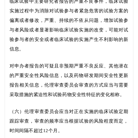
临
床试验中
主要研究者报告
的严重不良事件
，
临床试验
实施
过程
中为消除对
试验参与者
紧急危害的试验方案的
偏离或者修改
，严重、持续的不依从问题，
增加
试验参
与者
风险或者显著影响临床试验实施的改变
，
可能对
试
验参与者
的安全或者临床试验的实施产生不利影响的新
信息。
对申办者报告的可疑且非预期严重不良反应、其他潜在
的严重安全性风险信息，以及药物研发期间安全性更新
报告相关信息，伦理审查委员会审查的方式应当
与需要
采取措施的紧迫性和
试验药物
安全性特征的变化相称。
（六）
伦理审查委员会应当对正在实施的临床试验定期
跟踪审查，审查的频率应当根据
试验
的风险程度而定，
时间间隔不超过
12
个月。