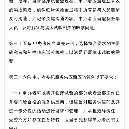
验
，指导、监督临床试验全过程
。申办者应当建立有效
的沟通渠道，确保
临床
试验全过程中所有参与人员能够
及时沟通，并记录关键沟通内容。申办者应当
配备医学
人员，及时解答与临床试验相关的医学问题。
第三十五条
申办者
应当事先评估，
选择
符合要求
的主要
研究者和
药物
临床试验机构，以满足开展临床试验的需
要
。
第三十六条
申办者委托服务供应商应当符合以下要求：
（一）申办者可以将其临床试验的部分或者全部工作任
务委托给
合格的
服务供应商，但应当对服务供应商
及其
进一步分包的活动
进行监督和管理
，并承担最终责任
。
受委托方如存在任务转包，应当
事先
获得申办者的书面
同意。