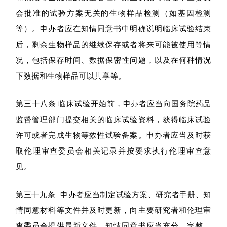
会批准的试验方案无关的生物样品检测（如基因
检测
等）。
申办者应在
知情同意书中明确说明临床试验结束
后，剩余
生物样品
的
继续
保存
或者
将来可能被使用
等情
况，包括保存时间、
数据保密性问题
，
以及在何种情况
下数据和
生物样品
可以共享等。
第三十八条
临床试验开始前，申办者应当向国务院药品
监督管理部门提交相关的临床试验资料，获得临床试验
许可或者
完成生物等效性试验
备案。申办者应当及时获
取伦理审查委员会相关记录并按要求执行伦理审查意
见。
第三十九条
申办者
应当制定试验方案
、
研究者手册
、知
情同意材料等文件
并及时更新，向主要研究者和伦理审
查委员会提供最新
文件。知情同意书应当充分、完整、