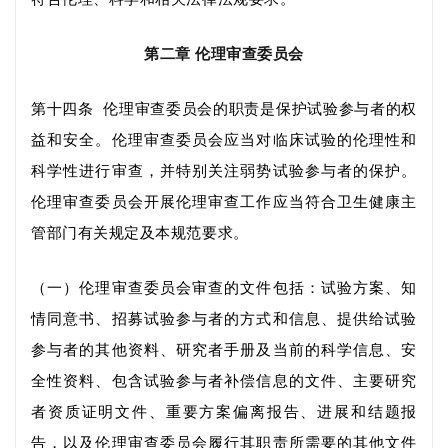
第二章
伦理审查委员会
第十四条
伦理审查委员会的职责是保护试验参与者的权
益和安全。伦理审查委员会应当
对临床试验的伦理性和
科学性进行审查，
并特别关注弱势试验参与者的保护。
伦理审查委员会开展伦理审查工作应当符合卫生健康主
管部门有关规定
及本规范要求
。
（一）
伦理审查委员会审查的文件包括：试验方案
、
知
情同意书
、
招募
试验参与者
的方式和信息
、
提供给
试验
参与者
的其他资料
、
研究者手册及当前的科学信息
、
安
全性资料
、
包含
试验参与者
补偿信息的文件
、主要
研究
者资质证明文件
、重要方案偏离报告、
进展和结题
报
告，以及
伦理审查委员会履行其职责所需要的其他文件