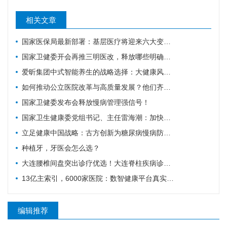
相关文章
国家医保局最新部署：基层医疗将迎来六大变化！
国家卫健委开会再推三明医改，释放哪些明确信号？
爱昕集团中式智能养生的战略选择：大健康风口要追，赋能产业的根基要扎
如何推动公立医院改革与高质量发展？他们齐聚广东为9个地市出谋划策→
国家卫健委发布会释放慢病管理强信号！
国家卫生健康委党组书记、主任雷海潮：加快建设健康中国
立足健康中国战略：古方创新为糖尿病慢病防控注入中医药力量
种植牙，牙医会怎么选？
大连腰椎间盘突出诊疗优选！大连脊柱疾病诊疗科普
13亿主索引，6000家医院：数智健康平台真实进度
编辑推荐