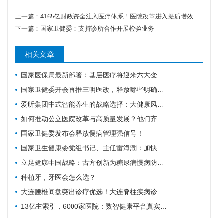
上一篇：
4165亿财政资金注入医疗体系！医院改革进入提质增效深水区
二、重点任务和措施（一）加强科室设置。基层医疗卫生
下一篇：
国家卫健委：支持诊所合作开展检验业务
机构应立足常见病、多发病和诊断明确的慢性病等，优先
发展儿科、妇科、康复医学科、精神（心理）科、五官
相关文章
（口腔）科等重点科室，科室名称应当与诊疗科目相匹
国家医保局最新部署：基层医疗将迎来六大变化！
配。鼓励基层医疗卫生机构提升高血压、糖尿病、慢阻
国家卫健委开会再推三明医改，释放哪些明确信号？
肺、疼痛、安宁疗护、血液透析、体重管理等专病专科服
爱昕集团中式智能养生的战略选择：大健康风口要追，赋能产业的根基要扎
务能力和老年人群多病共防共治能力，专病专科名称应当
如何推动公立医院改革与高质量发展？他们齐聚广东为9个地市出谋划策→
真实、准确、规范、简洁、清晰地反映诊疗范围。（二）
国家卫健委发布会释放慢病管理强信号！
配齐科室人员。特色科室医护技团队年龄、职称、学历等
国家卫生健康委党组书记、主任雷海潮：加快建设健康中国
结构合理，原则上应至少配备2名相应专业的执业医师，
其中至少有1名具有中级及以上职称。特色科室应按要求
立足健康中国战略：古方创新为糖尿病慢病防控注入中医药力量
配备有一定数量的能胜任相应专业的护士及必要的其他人
种植牙，牙医会怎么选？
员。鼓励二级以上医院退休中级及以上职称医务人员以基
大连腰椎间盘突出诊疗优选！大连脊柱疾病诊疗科普
层医疗卫生机构为主要执业地点提供服务。（三）规范科
13亿主索引，6000家医院：数智健康平台真实进度
室管理。基层医疗卫生机构应根据服务功能和服务动线，