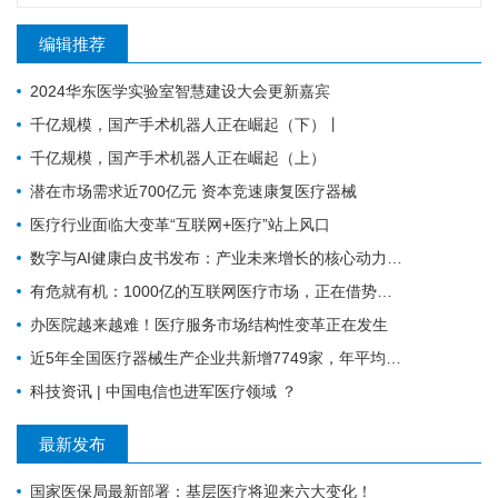
综合考虑服务人群、病种等因素，合理布局特色科室，配
编辑推荐
备与开展的诊疗服务相适应的设备设施。建立健全特色科
室管理规章制度，明确人员岗位职责、疾病诊疗规范、技
2024华东医学实验室智慧建设大会更新嘉宾
术操作和服务规程等。强化医德医风建设和医学人文素养
千亿规模，国产手术机器人正在崛起（下）丨
培育，不断提升患者满意度。与上级医疗机构合作开展特
千亿规模，国产手术机器人正在崛起（上）
色科室建设的，应签订合作协议，明确双方的职责和权
潜在市场需求近700亿元 资本竞速康复医疗器械
利。落实基层医疗卫生机构传染病防控责任。（四）提升
医疗行业面临大变革“互联网+医疗”站上风口
服务能力。特色科室应重点结合乡镇卫生院、社区卫生服
数字与AI健康白皮书发布：产业未来增长的核心动力，引领竞争格局
务中心服务能力标准中的基本病种开展服务，原则上单个
有危就有机：1000亿的互联网医疗市场，正在借势破局
特色科室应连续三年年诊疗量不少于3000人次（10万人
办医院越来越难！医疗服务市场结构性变革正在发生
口以下县可酌减）或占机构总诊疗量比例不低于10%，开
近5年全国医疗器械生产企业共新增7749家，年平均增长1550家
展住院服务的，入院人数占机构总入院人数的比例不低于
科技资讯 | 中国电信也进军医疗领域 ？
10%。结合家庭医生签约服务和基本公共卫生服务，特色
科室服务要从疾病治疗向健康管理延伸拓展，实现疾病预
最新发布
防、诊断、治疗、康复、健康管理等系统连续服务。
国家医保局最新部署：基层医疗将迎来六大变化！
（五）强化医疗质量管理。基层医疗卫生机构应建立健全