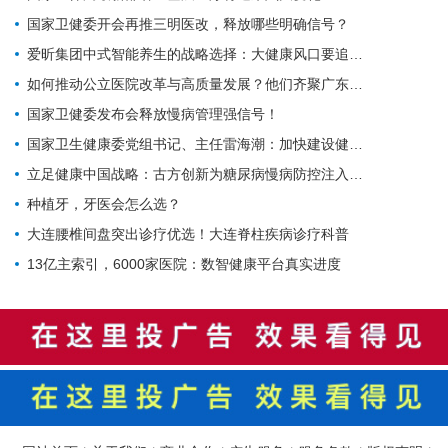
国家卫健委开会再推三明医改，释放哪些明确信号？
医疗质量安全管理制度和规范，严格落实医疗核心制度、
患者安全管理制度、医院感染防控制度等，定期开展医疗
爱昕集团中式智能养生的战略选择：大健康风口要追，赋能产业的根基要扎
质量安全评估。鼓励运用信息化、人工智能等手段，加强
如何推动公立医院改革与高质量发展？他们齐聚广东为9个地市出谋划策→
特色科室合理用药监测、院内感染防控、不良事件上报等
国家卫健委发布会释放慢病管理强信号！
管理，重点监控院感发生率、并发症发生率、不良事件上
国家卫生健康委党组书记、主任雷海潮：加快建设健康中国
报率等。各地要将基层医疗质量管理纳入当地医疗质量管
立足健康中国战略：古方创新为糖尿病慢病防控注入中医药力量
理与控制体系。（六）落实医联体帮扶责任。发挥城市
种植牙，牙医会怎么选？
二、三级医院技术优势，依托医学重点学科、临床重点专
大连腰椎间盘突出诊疗优选！大连脊柱疾病诊疗科普
科、中医优势专科等，健全培育、轮训、对口帮扶等工作
13亿主索引，6000家医院：数智健康平台真实进度
机制，加强基层特色科室建设技术指导和质量控制，培养
基层医药护技骨干人才，提高基层特色科室临床适宜技术
应用能力和服务水平。压实城市医疗集团、紧密型县域
医
共体
牵头医院责任，落实人员长期派驻要求，加强临床
带教、人员培训，通过设置专家工作站、名医工作室、专
科共建、联合门诊、联合病房等，支持基层特色科室建
设。