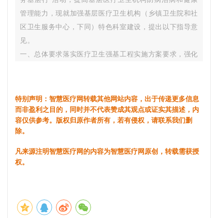
管理能力，现就加强基层医疗卫生机构（乡镇卫生院和社
区卫生服务中心，下同）特色科室建设，提出以下指导意
见。
一、总体要求落实医疗卫生强基工程实施方案要求，强化
基层医疗卫生服务，持续提升医疗服务质量和水平，促进
医防协同、医防融合，发展防治康管全链条服务，按
照“坚持定位、适应需求、合理布局、错位发展”的原则，
特别声明：智慧医疗网转载其他网站内容，出于传递更多信息
在加强基层医疗卫生机构全科医疗科、中医科、预防保健
而非盈利之目的，同时并不代表赞成其观点或证实其描述，内
容仅供参考。版权归原作者所有，若有侵权，请联系我们删
科等业务及医技科室建设的基础上，综合考虑辖区居民健
除。
康需求、人口老龄化、区域医疗卫生资源布局等因素，重
点加强若干临床科室建设，形成在一定区域范围内具有基
凡来源注明智慧医疗网的内容为智慧医疗网原创，转载需获授
权。
层优势和特色的科室，便利群众就近就医，更好满足群众
多层次、多样化、高品质健康服务需求。2030年，达到
服务能力推荐标准的基层医疗卫生机构至少建成1个特色
科室。鼓励其他基层医疗卫生机构结合实际建设特色科
室。