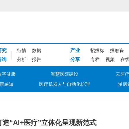
研究
产业
行情
数据
招投标
投融资
咨询
分享
分析
报告
专栏
视频
在
数字健康
智慧医院建设
云医
康感知
医疗机器人与自动化护理
慢病
造“AI+医疗”立体化呈现新范式