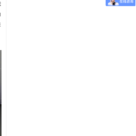
联
约
服