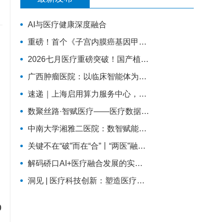
AI与医疗健康深度融合
重磅！首个《子宫内膜癌基因甲基化筛查技术专家共识（2026版）》正式发布！
2026七月医疗重磅突破！国产植入式脑机接口正式临床落地，瘫痪康复迎来质变
广西肿瘤医院：以临床智能体为支点，探索大模型高质量发展路径
速递｜上海启用算力服务中心，AI医疗补上训练与评测底座
数聚丝路·智赋医疗——医疗数据与人工智能融合创新实践
中南大学湘雅二医院：数智赋能药学质控
关键不在“破”而在“合”丨“两医”融合的县域探索
解码硚口AI+医疗融合发展的实践样本
洞见 | 医疗科技创新：塑造医疗技术的未来
0