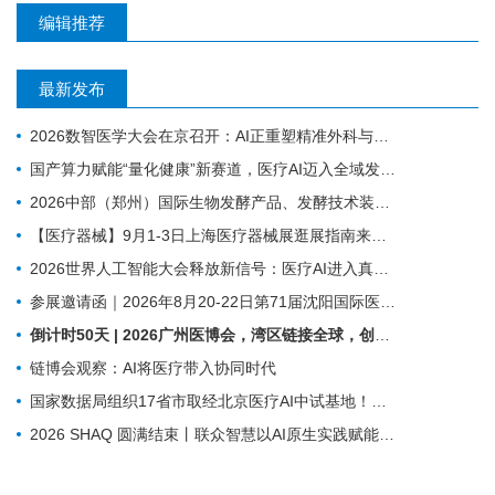
编辑推荐
最新发布
2026数智医学大会在京召开：AI正重塑精准外科与基层医疗
国产算力赋能“量化健康”新赛道，医疗AI迈入全域发展新阶段
2026中部（郑州）国际生物发酵产品、发酵技术装备博览会
【医疗器械】9月1-3日上海医疗器械展​逛展指南来了！
2026世界人工智能大会释放新信号：医疗AI进入真实场景落地时代
参展邀请函｜2026年8月20-22日第71届沈阳国际医疗器械展览会
倒计时50天 | 2026广州医博会，湾区链接全球，创新驱动健康
链博会观察：AI将医疗带入协同时代
国家数据局组织17省市取经北京医疗AI中试基地！国家数据要素综合试验区医疗数据流通利用专题现场会召开
2026 SHAQ 圆满结束丨联众智慧以AI原生实践赋能数智医院建设