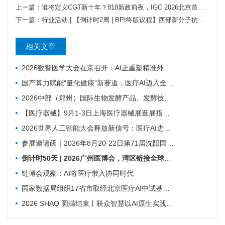
上一篇：
谁将定义CGT新十年？818新政前夜，IGC 2026北京首发80+重磅嘉宾，共探先进疗法转化“合规+临床”实战热点
下一篇：
行业活动 | 【倒计时2周 | BPI终版议程】西部新分子抗体药盛会成都启幕！60+专家领航ADC/双多抗/AI新浪潮，免费报名最后通道！
相关文章
2026数智医学大会在京召开：AI正重塑精准外科与基层医疗
国产算力赋能“量化健康”新赛道，医疗AI迈入全域发展新阶段
2026中部（郑州）国际生物发酵产品、发酵技术装备博览会
【医疗器械】9月1-3日上海医疗器械展​逛展指南来了！
2026世界人工智能大会释放新信号：医疗AI进入真实场景落地时代
参展邀请函｜2026年8月20-22日第71届沈阳国际医疗器械展览会
倒计时50天 | 2026广州医博会，湾区链接全球，创新驱动健康
链博会观察：AI将医疗带入协同时代
国家数据局组织17省市取经北京医疗AI中试基地！国家数据要素综合试验区医疗数据流通利用专题现场会召开
2026 SHAQ 圆满结束丨联众智慧以AI原生实践赋能数智医院建设