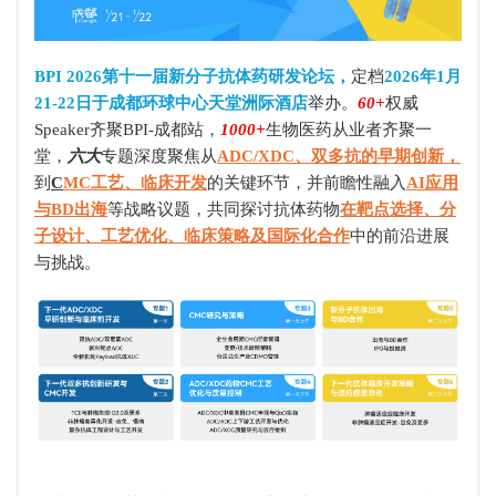
BPI 2026第十一届新分子抗体药研发论坛，
定档
2026年1月
21-22日于成都环球中心天堂洲际酒店
举办。
60+
权威
Speaker齐聚BPI-成都站，
1000+
生物医药从业者齐聚一
堂，
六大
专题深度聚焦从
ADC/XDC、双多抗的早期创新，
到
C
MC工艺、临床开发
的关键环节，并前瞻性融入
AI应用
与BD出海
等战略议题，共同探讨抗体药物
在靶点选择、分
子设计、工艺优化、临床策略及国际化合作
中的前沿进展
与挑战。