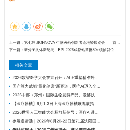
上一篇：
第七届BIONNOVA 生物医药创新者论坛暨展览会——首批120+嘉宾确认出席
下一篇：
新分子抗体新纪元｜BPI 2026成都站首批30+领袖就位！共筑抗体药物“第四极”强势崛起！
相关文章
2026数智医学大会在京召开：AI正重塑精准外科与基层医疗
国产算力赋能“量化健康”新赛道，医疗AI迈入全域发展新阶段
2026中部（郑州）国际生物发酵产品、发酵技术装备博览会
【医疗器械】9月1-3日上海医疗器械展​逛展指南来了！
2026世界人工智能大会释放新信号：医疗AI进入真实场景落地时代
参展邀请函｜2026年8月20-22日第71届沈阳国际医疗器械展览会
倒计时50天 | 2026广州医博会，湾区链接全球，创新驱动健康