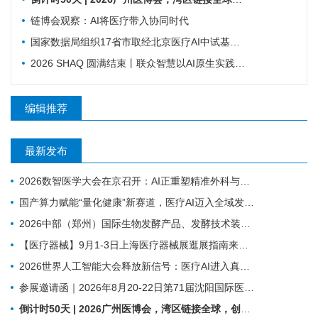
链博会观察：AI将医疗带入协同时代
国家数据局组织17省市取经北京医疗AI中试基地！国家数据要素综合试验区医疗数据流通利用专题现场会召开
2026 SHAQ 圆满结束丨联众智慧以AI原生实践赋能数智医院建设
编辑推荐
最新发布
2026数智医学大会在京召开：AI正重塑精准外科与基层医疗
国产算力赋能“量化健康”新赛道，医疗AI迈入全域发展新阶段
2026中部（郑州）国际生物发酵产品、发酵技术装备博览会
【医疗器械】9月1-3日上海医疗器械展​逛展指南来了！
2026世界人工智能大会释放新信号：医疗AI进入真实场景落地时代
参展邀请函｜2026年8月20-22日第71届沈阳国际医疗器械展览会
倒计时50天 | 2026广州医博会，湾区链接全球，创新驱动健康