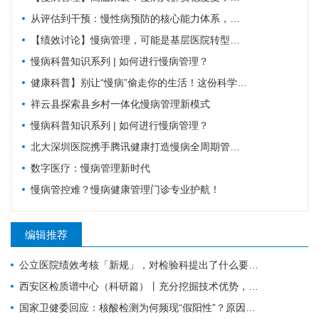
从评估到干预：慢性病预防的核心能力体系，教你科学管理健康
【绩效讨论】慢病管理，可能是基层医院转型的重要入口？！
慢病科普知识系列 | 如何进行慢病管理？
健康科普】别让“慢病”偷走你的生活！这份科学防控指南请收好
祥云县探索县乡村一体化慢病管理新模式
慢病科普知识系列 | 如何进行慢病管理？
北大深圳医院携手腾讯健康打造慢病全周期管理平台，已落地超百家社康中心
数字医疗：慢病管理新时代
慢病管控难？慢病健康管理门诊专业护航！
编辑推荐
公立医院绩效考核「新规」，对检验科提出了什么要求？
西安区检质谱中心（科研篇）丨充分挖掘技术优势，让“临床+科研”一加一大于二
国家卫健委回应：核酸检测为何频现“假阳性”？原因值得所有检验人警惕！