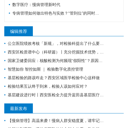
数字医疗：慢病管理新时代
专病管理如何做出特色与实效？“管到位”的同时还要“强内涵”
编辑推荐
公立医院绩效考核「新规」，对检验科提出了什么要求？
西安区检质谱中心（科研篇）丨充分挖掘技术优势，让“临床+科研”一加一大于二
国家卫健委回应：核酸检测为何频现“假阳性”？原因值得所有检验人警惕！
智慧如你 智控如斯 ｜ 检验数字化质控管理
基层检验的路该咋走？西安区域医学检验中心这样做
检验结果互认终于到来，检验人该如何应对？
基层建设进行时丨西安医检全力提升蓝田县基层医疗服务能力
最新发布
【慢病管理】高温来袭！慢病人群安稳度夏，请牢记这6件事。