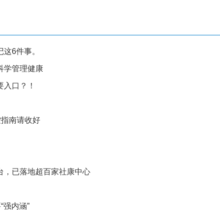
记这6件事。
科学管理健康
要入口？！
控指南请收好
台，已落地超百家社康中心
“强内涵”