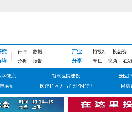
研究
产业
行情
数据
招投标
投融资
咨询
分享
分析
报告
专栏
视频
在
数字健康
智慧医院建设
云医
康感知
医疗机器人与自动化护理
慢病