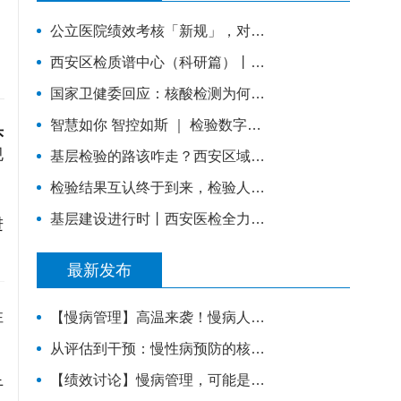
公立医院绩效考核「新规」，对检验科提出了什么要求？
西安区检质谱中心（科研篇）丨充分挖掘技术优势，让“临床+科研”一加一大于二
国家卫健委回应：核酸检测为何频现“假阳性”？原因值得所有检验人警惕！
智慧如你 智控如斯 ｜ 检验数字化质控管理
头
规
基层检验的路该咋走？西安区域医学检验中心这样做
检验结果互认终于到来，检验人该如何应对？
基层建设进行时丨西安医检全力提升蓝田县基层医疗服务能力
进
最新发布
性
【慢病管理】高温来袭！慢病人群安稳度夏，请牢记这6件事。
从评估到干预：慢性病预防的核心能力体系，教你科学管理健康
【绩效讨论】慢病管理，可能是基层医院转型的重要入口？！
干