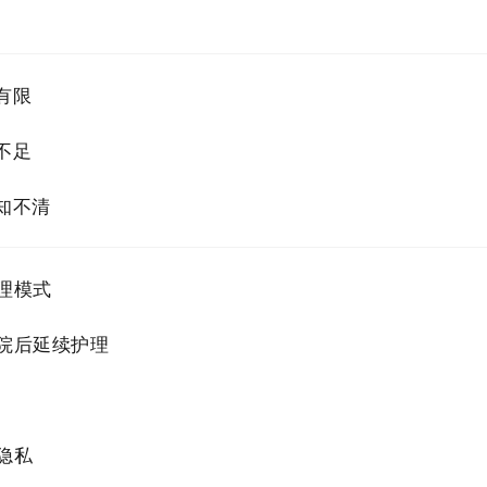
有限
不足
知不清
理模式
院后延续护理
隐私