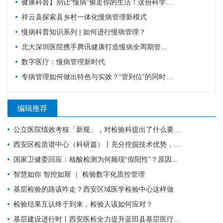
健康科普】别让“慢病”偷走你的生活！这份科学防控指南请收好
祥云县探索县乡村一体化慢病管理新模式
慢病科普知识系列 | 如何进行慢病管理？
北大深圳医院携手腾讯健康打造慢病全周期管理平台，已落地超百家社康中心
数字医疗：慢病管理新时代
专病管理如何做出特色与实效？“管到位”的同时还要“强内涵”
编辑推荐
公立医院绩效考核「新规」，对检验科提出了什么要求？
西安区检质谱中心（科研篇）丨充分挖掘技术优势，让“临床+科研”一加一大于二
国家卫健委回应：核酸检测为何频现“假阳性”？原因值得所有检验人警惕！
智慧如你 智控如斯 ｜ 检验数字化质控管理
基层检验的路该咋走？西安区域医学检验中心这样做
检验结果互认终于到来，检验人该如何应对？
基层建设进行时丨西安医检全力提升蓝田县基层医疗服务能力