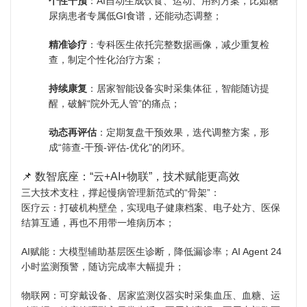
个性干预
：AI自动生成饮食、运动、用药方案，比如糖
尿病患者专属低GI食谱，还能动态调整；
精准诊疗
：专科医生依托完整数据画像，减少重复检
查，制定个性化治疗方案；
持续康复
：居家智能设备实时采集体征，智能随访提
醒，破解“院外无人管”的痛点；
动态再评估
：定期复盘干预效果，迭代调整方案，形
成“筛查-干预-评估-优化”的闭环。
📌 数智底座：“云+AI+物联”，技术赋能更高效
三大技术支柱，撑起慢病管理新范式的“骨架”：
医疗云：打破机构壁垒，实现电子健康档案、电子处方、医保
结算互通，再也不用带一堆病历本；
AI赋能：大模型辅助基层医生诊断，降低漏诊率；AI Agent 24
小时监测预警，随访完成率大幅提升；
物联网：可穿戴设备、居家监测仪器实时采集血压、血糖、运