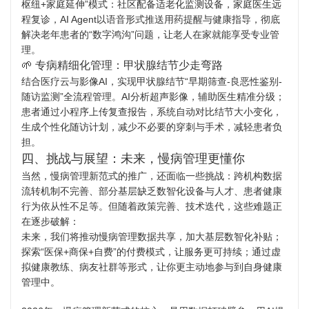
枢纽+家庭延伸”模式：社区配备适老化监测设备，家庭医生远
程复诊，AI Agent以语音形式推送用药提醒与健康指导，彻底
解决老年患者的“数字鸿沟”问题，让老人在家就能享受专业管
理。
🌱 专病精细化管理：甲状腺结节少走弯路
结合医疗云与影像AI，实现甲状腺结节“早期筛查-良恶性鉴别-
随访监测”全流程管理。AI分析超声影像，辅助医生精准分级；
患者通过小程序上传复查报告，系统自动对比结节大小变化，
生成个性化随访计划，减少不必要的穿刺与手术，减轻患者负
担。
四、挑战与展望：未来，慢病管理更懂你
当然，慢病管理新范式的推广，还面临一些挑战：跨机构数据
流转机制不完善、部分基层缺乏数智化设备与人才、患者健康
行为依从性不足等。但随着政策完善、技术迭代，这些难题正
在逐步破解：
未来，我们将推动慢病管理数据共享，加大基层数智化补贴；
探索“医保+商保+自费”的付费模式，让服务更可持续；通过虚
拟健康教练、病友社群等形式，让你更主动地参与到自身健康
管理中。