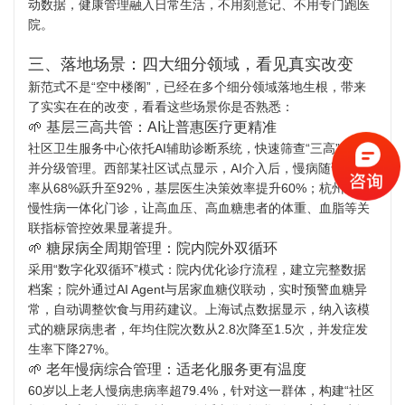
动数据，健康管理融入日常生活，不用刻意记、不用专门跑医
院。
三、落地场景：四大细分领域，看见真实改变
新范式不是“空中楼阁”，已经在多个细分领域落地生根，带来
了实实在在的改变，看看这些场景你是否熟悉：
🌱 基层三高共管：AI让普惠医疗更精准
社区卫生服务中心依托AI辅助诊断系统，快速筛查“三高”患者
并分级管理。西部某社区试点显示，AI介入后，慢病随访完成
率从68%跃升至92%，基层医生决策效率提升60%；杭州通过
慢性病一体化门诊，让高血压、高血糖患者的体重、血脂等关
联指标管控效果显著提升。
🌱 糖尿病全周期管理：院内院外双循环
采用“数字化双循环”模式：院内优化诊疗流程，建立完整数据
档案；院外通过AI Agent与居家血糖仪联动，实时预警血糖异
常，自动调整饮食与用药建议。上海试点数据显示，纳入该模
式的糖尿病患者，年均住院次数从2.8次降至1.5次，并发症发
生率下降27%。
🌱 老年慢病综合管理：适老化服务更有温度
60岁以上老人慢病患病率超79.4%，针对这一群体，构建“社区