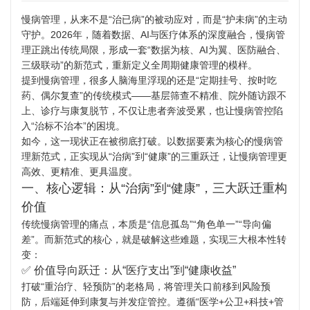
慢病管理，从来不是“治已病”的被动应对，而是“护未病”的主动
守护。2026年，随着数据、AI与医疗体系的深度融合，慢病管
理正跳出传统局限，形成一套“数据为核、AI为翼、医防融合、
三级联动”的新范式，重新定义全周期健康管理的模样。
提到慢病管理，很多人脑海里浮现的还是“定期挂号、按时吃
药、偶尔复查”的传统模式——基层筛查不精准、院外随访跟不
上、诊疗与康复脱节，不仅让患者奔波受累，也让慢病管控陷
入“治标不治本”的困境。
如今，这一现状正在被彻底打破。以数据要素为核心的慢病管
理新范式，正实现从“治病”到“健康”的三重跃迁，让慢病管理更
高效、更精准、更具温度。
一、核心逻辑：从“治病”到“健康”，三大跃迁重构
价值
传统慢病管理的痛点，本质是“信息孤岛”“角色单一”“导向偏
差”。而新范式的核心，就是破解这些难题，实现三大根本性转
变：
✅ 价值导向跃迁：从“医疗支出”到“健康收益”
打破“重治疗、轻预防”的老格局，将管理关口前移到风险预
防，后端延伸到康复与并发症管控。遵循“医学+公卫+科技+管