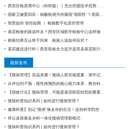
西安区检质谱中心（科研篇）丨充分挖掘技术优势，让“临床+科研”一加一大于二
国家卫健委回应：核酸检测为何频现“假阳性”？原因值得所有检验人警惕！
智慧如你 智控如斯 ｜ 检验数字化质控管理
基层检验的路该咋走？西安区域医学检验中心这样做
检验结果互认终于到来，检验人该如何应对？
基层建设进行时丨西安医检全力提升蓝田县基层医疗服务能力
最新发布
【慢病管理】高温来袭！慢病人群安稳度夏，请牢记这6件事。
从评估到干预：慢性病预防的核心能力体系，教你科学管理健康
【绩效讨论】慢病管理，可能是基层医院转型的重要入口？！
慢病科普知识系列 | 如何进行慢病管理？
健康科普】别让“慢病”偷走你的生活！这份科学防控指南请收好
祥云县探索县乡村一体化慢病管理新模式
慢病科普知识系列 | 如何进行慢病管理？