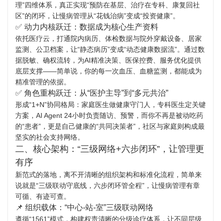
理”四维体系，真正实现“预防在基层、治疗在专科、康复回社
区”的闭环，让慢病管理从“花钱治病”变成“投资健康”。
✅ 动力内核跃迁：数据成为核心生产资料
依托医疗云，打通院内病历、体检数据与院外穿戴设备、居家
监测、公卫档案，让“静态病历”变成“动态健康数据流”。通过数
据脱敏、确权流转，为AI精准决策、医保控费、服务优化提供
底层支撑——简单说，你的每一次血压、血糖监测，都能成为
精准管理的依据。
✅ 角色重构跃迁：从“医护主导”到“多元共治”
形成“1+N”协同格局：家庭医生做健康守门人，专科医生定关键
方案，AI Agent 24小时负责随访、预警，而你不再是被动吃药
的“患者”，更是自己健康的“共同决策者”，社区与家庭则构成最
坚实的社会支持网络。
二、核心架构：“三级网络+六步闭环”，让管理更
有序
新范式的落地，离不开清晰的组织架构和标准化流程，简单来
说就是“三级联动守底线，六步闭环管全程”，让慢病管理有章
可循、有迹可查。
📌 组织载体：“中心-站-室”三级联动网络
遵循“1561”模式，构建权责清晰的分级诊疗体系，让不同层级