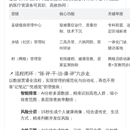
的医疗资源各司其职、高效协同：
层级
核心功能
关键举措
县级慢病管理中心
疑难重症诊疗、质量控
专科联盟、
制、技术下沉
定区域标准
乡镇（社区）管理站
三高共管、六病同防、双
一体化门诊
向转诊
随访落地
村（网格）管理室
初筛建档、健康宣教、居
网格员联动
家监测协助
查+宣教同步
📌 流程闭环：“筛-评-干-治-康-评”六步走
以数据贯通全流程，实现管理的规范化与自动化，再也不用
靠“记笔记”“凭感觉”管理慢病：
智能筛查
：AI分析多源数据，精准识别高危人群，缩小
筛查范围，基层筛查效率翻倍；
风险分层
：15秒生成个人健康画像，结合遗传史、生活
方式，精准判断并发症风险；