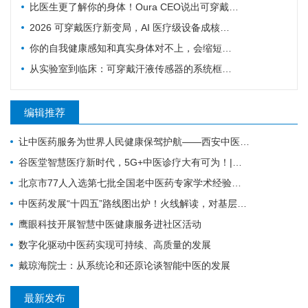
比医生更了解你的身体！Oura CEO说出可穿戴健康设备对医疗体系的革命
2026 可穿戴医疗新变局，AI 医疗级设备成核心增长引擎
你的自我健康感知和真实身体对不上，会缩短寿命！多国队列研究实锤
从实验室到临床：可穿戴汗液传感器的系统框架与发展路线图
编辑推荐
让中医药服务为世界人民健康保驾护航——西安中医脑病医院为外籍患者服务纪实
谷医堂智慧医疗新时代，5G+中医诊疗大有可为！|谷医堂科技中医
北京市77人入选第七批全国老中医药专家学术经验继承工作指导老师（附名单）
中医药发展“十四五”路线图出炉！火线解读，对基层医生有哪些利好？
鹰眼科技开展智慧中医健康服务进社区活动
数字化驱动中医药实现可持续、高质量的发展
戴琼海院士：从系统论和还原论谈智能中医的发展
最新发布