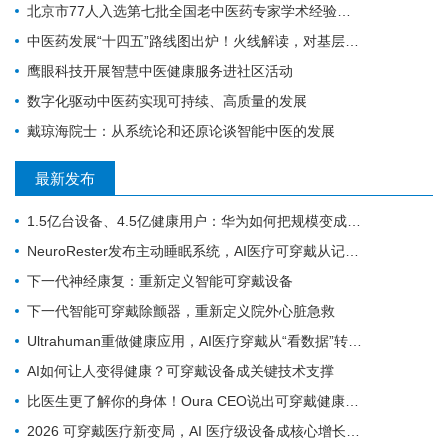
北京市77人入选第七批全国老中医药专家学术经验继承工作指导老师（附名单）
中医药发展“十四五”路线图出炉！火线解读，对基层医生有哪些利好？
鹰眼科技开展智慧中医健康服务进社区活动
数字化驱动中医药实现可持续、高质量的发展
戴琼海院士：从系统论和还原论谈智能中医的发展
最新发布
1.5亿台设备、4.5亿健康用户：华为如何把规模变成数据
NeuroRester发布主动睡眠系统，AI医疗可穿戴从记录走向反馈
下一代神经康复：重新定义智能可穿戴设备
下一代智能可穿戴除颤器，重新定义院外心脏急救
Ultrahuman重做健康应用，AI医疗穿戴从“看数据”转向“给行动”
AI如何让人变得健康？可穿戴设备成关键技术支撑
比医生更了解你的身体！Oura CEO说出可穿戴健康设备对医疗体系的革命
2026 可穿戴医疗新变局，AI 医疗级设备成核心增长引擎