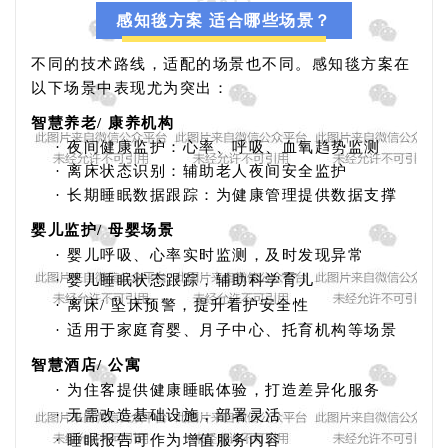
感知毯方案 适合哪些场景？
不同的技术路线，适配的场景也不同。感知毯方案在
以下场景中表现尤为突出：
智慧养老
/ 康养机构
·
夜间健康监护：心率、呼吸、血氧趋势监测
·
离床状态识别：辅助老人夜间安全监护
·
长期睡眠数据跟踪：为健康管理提供数据支撑
婴儿监护
/ 母婴场景
·
婴儿呼吸、心率实时监测，及时发现异常
·
婴儿睡眠状态跟踪，辅助科学育儿
·
离床
/ 坠床预警，提升看护安全性
·
适用于家庭育婴、月子中心、托育机构等场景
智慧酒店
/ 公寓
·
为住客提供健康睡眠体验，打造差异化服务
·
无需改造基础设施，部署灵活
·
睡眠报告可作为增值服务内容