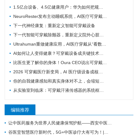
1.5亿台设备、4.5亿健康用户：华为如何把规模变成数据
NeuroRester发布主动睡眠系统，AI医疗可穿戴从记录走向反馈
下一代神经康复：重新定义智能可穿戴设备
下一代智能可穿戴除颤器，重新定义院外心脏急救
Ultrahuman重做健康应用，AI医疗穿戴从“看数据”转向“给行动”
AI如何让人变得健康？可穿戴设备成关键技术支撑
比医生更了解你的身体！Oura CEO说出可穿戴健康设备对医疗体系的革命
2026 可穿戴医疗新变局，AI 医疗级设备成核心增长引擎
你的自我健康感知和真实身体对不上，会缩短寿命！多国队列研究实锤
从实验室到临床：可穿戴汗液传感器的系统框架与发展路线图
编辑推荐
让中医药服务为世界人民健康保驾护航——西安中医脑病医院为外籍患者服务纪实
谷医堂智慧医疗新时代，5G+中医诊疗大有可为！|谷医堂科技中医