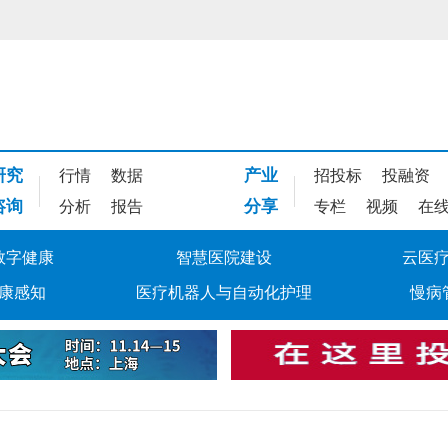
研究
产业
行情
数据
招投标
投融资
咨询
分享
分析
报告
专栏
视频
在
数字健康
智慧医院建设
云医
康感知
医疗机器人与自动化护理
慢病