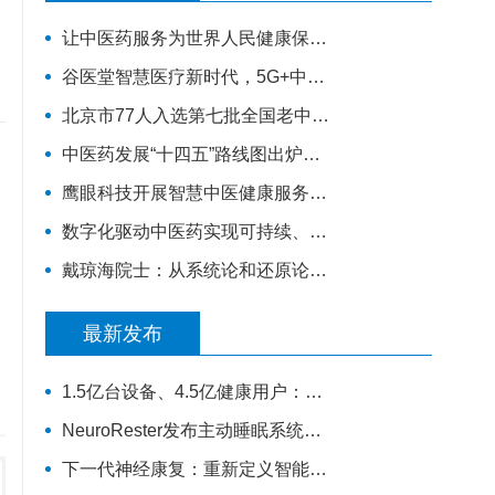
让中医药服务为世界人民健康保驾护航——西安中医脑病医院为外籍患者服务纪实
谷医堂智慧医疗新时代，5G+中医诊疗大有可为！|谷医堂科技中医
北京市77人入选第七批全国老中医药专家学术经验继承工作指导老师（附名单）
中医药发展“十四五”路线图出炉！火线解读，对基层医生有哪些利好？
鹰眼科技开展智慧中医健康服务进社区活动
数字化驱动中医药实现可持续、高质量的发展
戴琼海院士：从系统论和还原论谈智能中医的发展
最新发布
1.5亿台设备、4.5亿健康用户：华为如何把规模变成数据
NeuroRester发布主动睡眠系统，AI医疗可穿戴从记录走向反馈
下一代神经康复：重新定义智能可穿戴设备