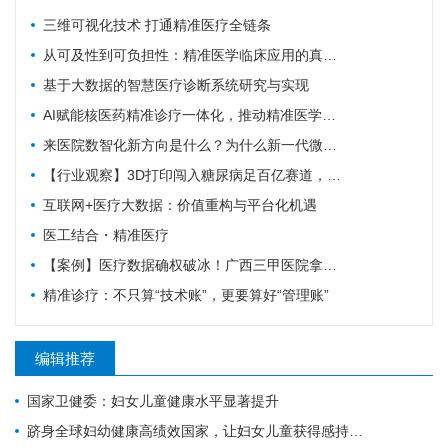
三维可视化技术 打通精准医疗全链条
从可及性到可负担性：精准医学临床应用的真实演进与趋势前瞻
基于大数据的智慧医疗诊断系统研究与实现
AI赋能核医药精准诊疗一体化，推动精准医学迈向新阶段
来医院数智化新方向是什么？为什么新一代微服务 HIS/EMR 必须与医疗大数据 AI 平台深度融合？
【行业观察】3D打印闯入糖尿病足百亿赛道，精准医疗离大规模商用还有多远？
互联网+医疗大数据：价值重构与平台化机遇
医工结合・精准医疗
【案例】医疗数据确权破冰！广西三甲医院拿下双项专科数据产权证书，解锁智慧医疗新赛道
精准诊疗：不只算“技术账”，更要算好“管理账”
编辑推荐
国家卫健委：妇女儿童健康水平显著提升
跻身全球妇幼健康高绩效国家，让妇女儿童获得感持续增强