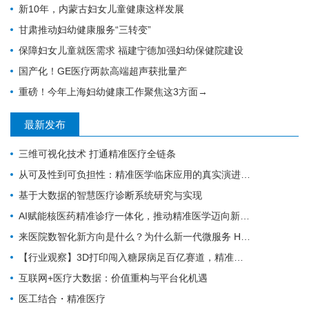
新10年，内蒙古妇女儿童健康这样发展
甘肃推动妇幼健康服务“三转变”
保障妇女儿童就医需求 福建宁德加强妇幼保健院建设
国产化！GE医疗两款高端超声获批量产
重磅！今年上海妇幼健康工作聚焦这3方面→
最新发布
三维可视化技术 打通精准医疗全链条
从可及性到可负担性：精准医学临床应用的真实演进与趋势前瞻
基于大数据的智慧医疗诊断系统研究与实现
AI赋能核医药精准诊疗一体化，推动精准医学迈向新阶段
来医院数智化新方向是什么？为什么新一代微服务 HIS/EMR 必须与医疗大数据 AI 平台深度融合？
【行业观察】3D打印闯入糖尿病足百亿赛道，精准医疗离大规模商用还有多远？
互联网+医疗大数据：价值重构与平台化机遇
医工结合・精准医疗