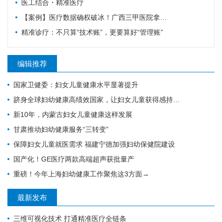
医工结合・精准医疗
【案例】医疗数据确权破冰！广西三甲医院拿下双项专科数据产权证书，解锁智慧医疗新赛道
精准诊疗：不只算“技术账”，更要算好“管理账”
编辑推荐
国家卫健委：妇女儿童健康水平显著提升
跻身全球妇幼健康高绩效国家，让妇女儿童获得感持续增强
新10年，内蒙古妇女儿童健康这样发展
甘肃推动妇幼健康服务“三转变”
保障妇女儿童就医需求 福建宁德加强妇幼保健院建设
国产化！GE医疗两款高端超声获批量产
重磅！今年上海妇幼健康工作聚焦这3方面→
最新发布
三维可视化技术 打通精准医疗全链条