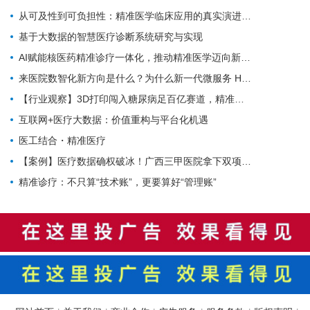
从可及性到可负担性：精准医学临床应用的真实演进与趋势前瞻
基于大数据的智慧医疗诊断系统研究与实现
AI赋能核医药精准诊疗一体化，推动精准医学迈向新阶段
来医院数智化新方向是什么？为什么新一代微服务 HIS/EMR 必须与医疗大数据 AI 平台深度融合？
【行业观察】3D打印闯入糖尿病足百亿赛道，精准医疗离大规模商用还有多远？
互联网+医疗大数据：价值重构与平台化机遇
医工结合・精准医疗
【案例】医疗数据确权破冰！广西三甲医院拿下双项专科数据产权证书，解锁智慧医疗新赛道
精准诊疗：不只算“技术账”，更要算好“管理账”