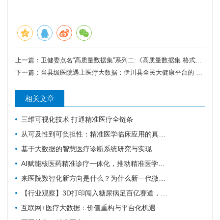
上一篇：
卫健委点名“高质量数据集”系列二:《高质量数据集 格式要求》：医疗数据产品真正进入“可流通、可复用、可训练”的关键一步
下一篇：
当县级医院遇上医疗大数据：伊川县全民大健康平台的 TiDB 实践
相关文章
三维可视化技术 打通精准医疗全链条
从可及性到可负担性：精准医学临床应用的真实演进与趋势前瞻
基于大数据的智慧医疗诊断系统研究与实现
AI赋能核医药精准诊疗一体化，推动精准医学迈向新阶段
来医院数智化新方向是什么？为什么新一代微服务 HIS/EMR 必须与医疗大数据 AI 平台深度融合？
【行业观察】3D打印闯入糖尿病足百亿赛道，精准医疗离大规模商用还有多远？
互联网+医疗大数据：价值重构与平台化机遇