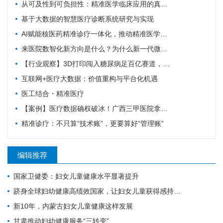
从可及性到可负担性：精准医学临床应用的真实演进与趋势前瞻
基于大数据的智慧医疗诊断系统研究与实现
AI赋能核医药精准诊疗一体化，推动精准医学迈向新阶段
来医院数智化新方向是什么？为什么新一代微服务 HIS/EMR 必须与医疗大数据 AI 平台深度融合？
【行业观察】3D打印闯入糖尿病足百亿赛道，精准医疗离大规模商用还有多远？
互联网+医疗大数据：价值重构与平台化机遇
医工结合・精准医疗
【案例】医疗数据确权破冰！广西三甲医院拿下双项专科数据产权证书，解锁智慧医疗新赛道
精准诊疗：不只算“技术账”，更要算好“管理账”
编辑推荐
国家卫健委：妇女儿童健康水平显著提升
跻身全球妇幼健康高绩效国家，让妇女儿童获得感持续增强
新10年，内蒙古妇女儿童健康这样发展
甘肃推动妇幼健康服务“三转变”