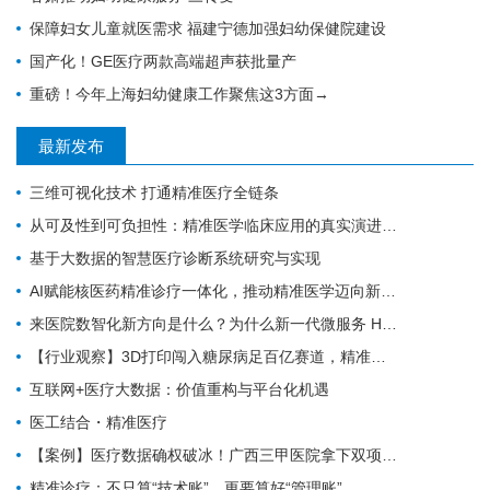
保障妇女儿童就医需求 福建宁德加强妇幼保健院建设
国产化！GE医疗两款高端超声获批量产
重磅！今年上海妇幼健康工作聚焦这3方面→
最新发布
三维可视化技术 打通精准医疗全链条
从可及性到可负担性：精准医学临床应用的真实演进与趋势前瞻
基于大数据的智慧医疗诊断系统研究与实现
AI赋能核医药精准诊疗一体化，推动精准医学迈向新阶段
来医院数智化新方向是什么？为什么新一代微服务 HIS/EMR 必须与医疗大数据 AI 平台深度融合？
【行业观察】3D打印闯入糖尿病足百亿赛道，精准医疗离大规模商用还有多远？
互联网+医疗大数据：价值重构与平台化机遇
医工结合・精准医疗
【案例】医疗数据确权破冰！广西三甲医院拿下双项专科数据产权证书，解锁智慧医疗新赛道
精准诊疗：不只算“技术账”，更要算好“管理账”