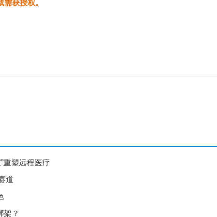
载需获授权。
诊室”重塑远程医疗
赛道
色
绑架？