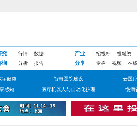
研究
产业
行情
数据
招投标
投融资
咨询
分享
分析
报告
专栏
视频
在
数字健康
智慧医院建设
云医
康感知
医疗机器人与自动化护理
慢病