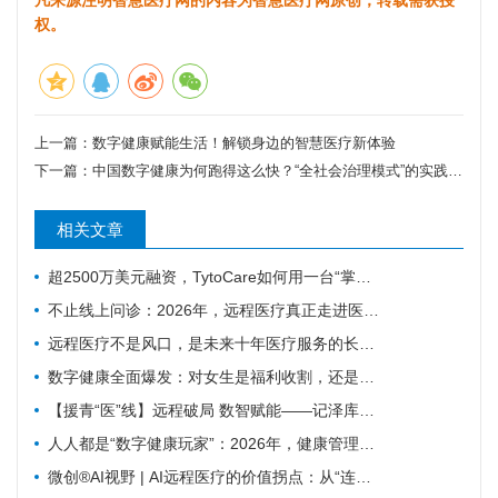
权。
上一篇：
数字健康赋能生活！解锁身边的智慧医疗新体验
下一篇：
中国数字健康为何跑得这么快？“全社会治理模式”的实践与启示
相关文章
超2500万美元融资，TytoCare如何用一台“掌上诊室”重塑远程医疗
不止线上问诊：2026年，远程医疗真正走进医疗主赛道
远程医疗不是风口，是未来十年医疗服务的长期底色
数字健康全面爆发：对女生是福利收割，还是焦虑绑架？
【援青“医”线】远程破局 数智赋能——记泽库县人民医院构建远程医疗体系筑牢高原健康防线
人人都是“数字健康玩家”：2026年，健康管理彻底变天了
微创®AI视野 | AI远程医疗的价值拐点：从“连接”到“理解”MicroPort微创动态