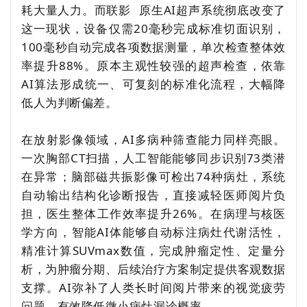
耗大量人力。而
联影
原生AI超声系统彻底改变了
这一现状，设备仅需20毫秒完成标准切面识别，
100毫秒自动完成各项数据测量，单次检查整体效
率提升88%。原本主观性较强的超声检查，依靠
AI算法形成统一、可复刻的标准化流程，大幅降
低人为判断偏差。
在放射影像领域，AI多病种筛查能力同样亮眼。
一次胸部CT扫描，人工智能能够同步识别73类潜
在异常；脑部磁共振影像可检出74种病灶，系统
自动输出结构化诊断报告，直接减轻医师阅片负
担，医生整体工作效率提升26%。在病理与核医
学方向，智能AI体能够自动标注病灶代谢活性，
精准计算SUVmax数值，完成肿瘤定性、定量分
析，为肿瘤分期、后续治疗方案制定提供客观数据
支撑。AI弥补了人类长时间阅片带来的视觉疲劳
问题，有效降低微小病灶漏诊概率。