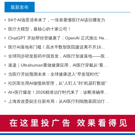
最新发布
84个AI场景清单来了，一张表看懂医疗AI该往哪发力
医疗大模型，最核心的十家公司！
ChatGPT 开始帮你管健康了：OpenAI 正式推出 Health 功能，AI 进入医疗意味着什么？
医疗AI落地有门槛！高水平数智医院建设离不开16个能力（附自查表）
全球同步研发新药中国首发，AI医疗加速落地——医疗前沿资讯速览
速递｜Ultrahuman重做健康应用，AI医疗穿戴从“看数据”转向“给行动”
当医疗开始预测未来：全球健康进入“早发现时代”
社区医生用AI做慢病管理，从“人盯人”到“机器盯数据”
AI+医疗爆发！2026精准治疗时代来了：诊断准确率98%+，100+罕见病不再“无药可医”？
上海发改委副主任新布局：从AI医疗到细胞基因治疗，探寻前沿医疗产业增长密码