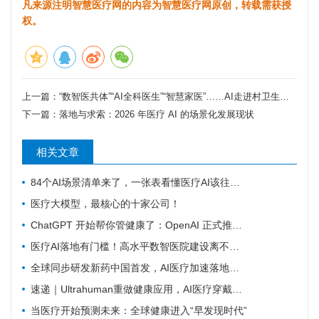
凡来源注明智慧医疗网的内容为智慧医疗网原创，转载需获授
权。
上一篇：
“数智医共体”“AI全科医生”“智慧家医”……AI走进村卫生室，基层医疗悄然生变
下一篇：
落地与求索：2026 年医疗 AI 的场景化发展现状
相关文章
84个AI场景清单来了，一张表看懂医疗AI该往哪发力
医疗大模型，最核心的十家公司！
ChatGPT 开始帮你管健康了：OpenAI 正式推出 Health 功能，AI 进入医疗意味着什么？
医疗AI落地有门槛！高水平数智医院建设离不开16个能力（附自查表）
全球同步研发新药中国首发，AI医疗加速落地——医疗前沿资讯速览
速递｜Ultrahuman重做健康应用，AI医疗穿戴从“看数据”转向“给行动”
当医疗开始预测未来：全球健康进入“早发现时代”