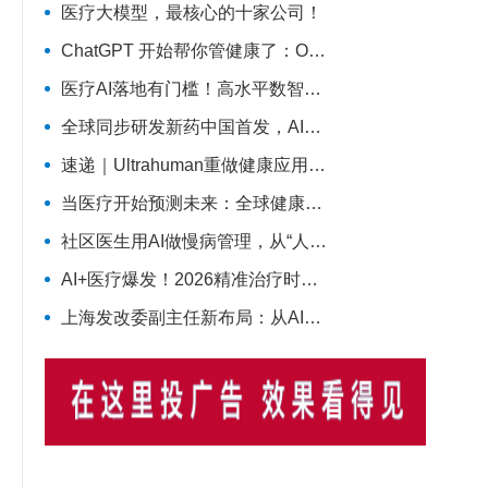
医疗大模型，最核心的十家公司！
ChatGPT 开始帮你管健康了：OpenAI 正式推出 Health 功能，AI 进入医疗意味着什么？
医疗AI落地有门槛！高水平数智医院建设离不开16个能力（附自查表）
全球同步研发新药中国首发，AI医疗加速落地——医疗前沿资讯速览
速递｜Ultrahuman重做健康应用，AI医疗穿戴从“看数据”转向“给行动”
当医疗开始预测未来：全球健康进入“早发现时代”
社区医生用AI做慢病管理，从“人盯人”到“机器盯数据”
AI+医疗爆发！2026精准治疗时代来了：诊断准确率98%+，100+罕见病不再“无药可医”？
上海发改委副主任新布局：从AI医疗到细胞基因治疗，探寻前沿医疗产业增长密码