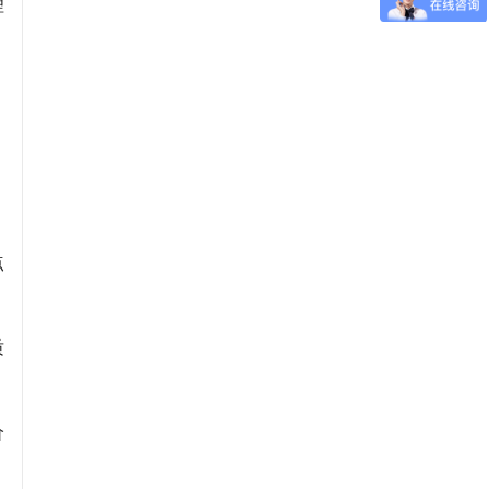
理
点
质
价