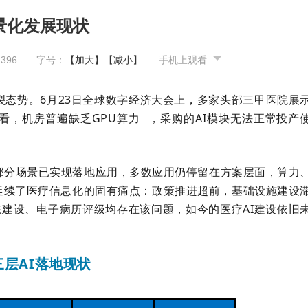
场景化发展现状
2396
字号：
【加大】
【减小】
手机上观看
裂态势。6月23日全球数字经济大会上，多家头部三甲医院展
来看，机房普遍缺乏
GPU算力
，采购的AI模块无法正常投产
部分场景已实现落地应用，多数应用仍停留在方案层面，算力
延续了医疗信息化的固有痛点：政策推进超前，基础设施建设
统建设、电子病历评级均存在该问题，如今的医疗AI建设依旧
三层AI落地现状