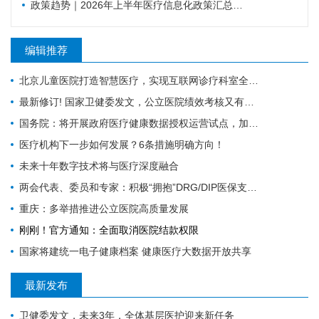
政策趋势｜2026年上半年医疗信息化政策汇总，18项政策密集落地（附汇总报告下载）
编辑推荐
北京儿童医院打造智慧医疗，实现互联网诊疗科室全覆盖
最新修订! 国家卫健委发文，公立医院绩效考核又有新规定
国务院：将开展政府医疗健康数据授权运营试点，加快推进卫生健康信息化
医疗机构下一步如何发展？6条措施明确方向！
未来十年数字技术将与医疗深度融合
两会代表、委员和专家：积极“拥抱”DRG/DIP医保支付方式改革
重庆：多举措推进公立医院高质量发展
刚刚！官方通知：全面取消医院结款权限
国家将建统一电子健康档案 健康医疗大数据开放共享
最新发布
卫健委发文，未来3年，全体基层医护迎来新任务