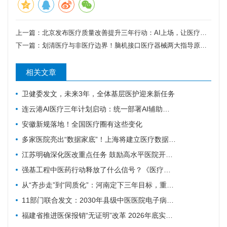
上一篇：
北京发布医疗质量改善提升三年行动：AI上场，让医疗质量“用数据说话”
下一篇：
划清医疗与非医疗边界！脑机接口医疗器械两大指导原则发布
相关文章
卫健委发文，未来3年，全体基层医护迎来新任务
连云港AI医疗三年计划启动：统一部署AI辅助诊疗智能体
安徽新规落地！全国医疗圈有这些变化
多家医院亮出“数据家底”！上海将建立医疗数据集供需常态化对接
江苏明确深化医改重点任务 鼓励高水平医院开展人工智能技术研发应用
强基工程中医药行动释放了什么信号？《医疗卫生强基工程中医药行动方案》印发（附政策解读）
从“齐步走”到“同质化”：河南定下三年目标，重塑基层医疗质量体系
11部门联合发文：2030年县级中医医院电子病历达标率100%，AI辅助诊疗加速落地
福建省推进医保报销“无证明”改革 2026年底实现公立医院全覆盖