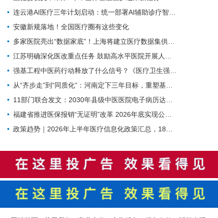
连云港AI医疗三年计划启动：统一部署AI辅助诊疗智能体
安徽新规落地！全国医疗圈有这些变化
多家医院亮出“数据家底”！上海将建立医疗数据集供需常态化对接
江苏明确深化医改重点任务 鼓励高水平医院开展人工智能技术研发应用
强基工程中医药行动释放了什么信号？《医疗卫生强基工程中医药行动方案》印发（附政策解读）
从“齐步走”到“同质化”：河南定下三年目标，重塑基层医疗质量体系
11部门联合发文：2030年县级中医医院电子病历达标率100%，AI辅助诊疗加速落地
福建省推进医保报销“无证明”改革 2026年底实现公立医院全覆盖
政策趋势｜2026年上半年医疗信息化政策汇总，18项政策密集落地（附汇总报告下载）