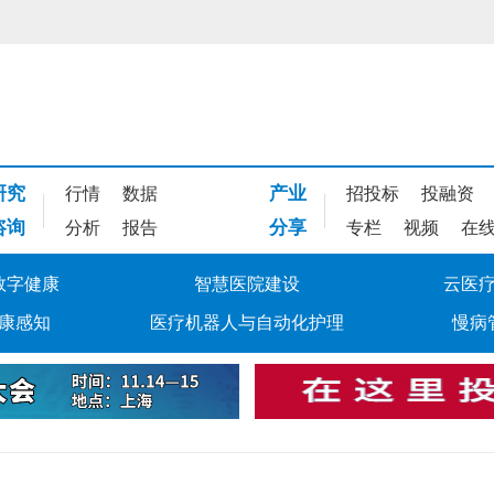
研究
产业
行情
数据
招投标
投融资
咨询
分享
分析
报告
专栏
视频
在
数字健康
智慧医院建设
云医
康感知
医疗机器人与自动化护理
慢病