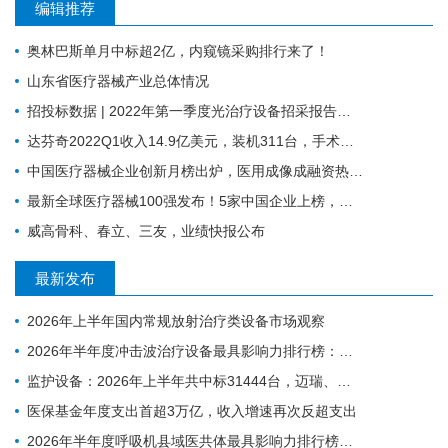
编辑推荐
奥林巴斯单月中标超2亿，内窥镜采购排行来了！
山东省医疗器械产业总体情况
招投标数据 | 2022年第一季度光治疗设备招采报告：为人光大狂揽2成中标份额
达芬奇2022Q1收入14.9亿美元，装机311台，手术量同步增长19%
中国医疗器械企业创新月榜出炉，医用成像成融资热门领域
最新全球医疗器械100强发布！5家中国企业上榜，迈瑞缺席
威高骨科、春立、三友，业绩快报公布
最新发布
2026年上半年国内常规放射治疗类设备市场观察
2026年半年度冲击波治疗设备最具影响力排行榜：翔宇医疗、医迈斯、慧康排名前三，XY-K-MEDICAL系列广受欢迎
监护设备：2026年上半年共中标31444台，迈瑞、科曼、飞利浦排前三
医保基金年度支出首超3万亿，收入增速再次反超支出
2026年半年度呼吸机县域医共体最具影响力排行榜：迈瑞、科曼、德尔格排名前三，市场集中度CR3超75%