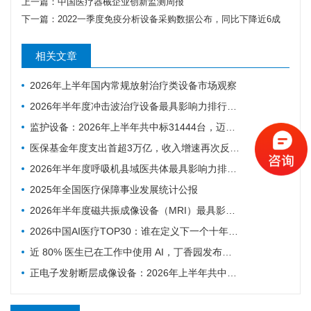
上一篇：
中国医疗器械企业创新监测周报
下一篇：
2022一季度免疫分析设备采购数据公布，同比下降近6成
相关文章
2026年上半年国内常规放射治疗类设备市场观察
2026年半年度冲击波治疗设备最具影响力排行榜：翔宇医疗、医迈斯、慧康排名前三，XY-K-MEDICAL系列广受欢迎
监护设备：2026年上半年共中标31444台，迈瑞、科曼、飞利浦排前三
医保基金年度支出首超3万亿，收入增速再次反超支出
2026年半年度呼吸机县域医共体最具影响力排行榜：迈瑞、科曼、德尔格排名前三，市场集中度CR3超75%
2025年全国医疗保障事业发展统计公报
2026年半年度磁共振成像设备（MRI）最具影响力排行榜：西门子、联影、GE排名前三，MAGNETOM Vida等型号广受欢迎
2026中国AI医疗TOP30：谁在定义下一个十年的智慧医疗
近 80% 医生已在工作中使用 AI，丁香园发布中国医生 AI 调研
正电子发射断层成像设备：2026年上半年共中标54台，联影、GE医疗、锐世医疗排前三