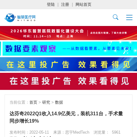
登陆
|
注册
|
网站首页
当前位置：
首页
>
研究
>
数据
达芬奇2022Q1收入14.9亿美元，装机311台，手术量
同步增长19%
发布时间：2022-05-11
来源：思宇MedTech
浏览量：
5961