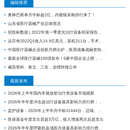
编辑推荐
奥林巴斯单月中标超2亿，内窥镜采购排行来了！
山东省医疗器械产业总体情况
招投标数据 | 2022年第一季度光治疗设备招采报告：为人光大狂揽2成中标份额
达芬奇2022Q1收入14.9亿美元，装机311台，手术量同步增长19%
中国医疗器械企业创新月榜出炉，医用成像成融资热门领域
最新全球医疗器械100强发布！5家中国企业上榜，迈瑞缺席
威高骨科、春立、三友，业绩快报公布
最新发布
2026年上半年国内常规放射治疗类设备市场观察
2026年半年度冲击波治疗设备最具影响力排行榜：翔宇医疗、医迈斯、慧康排名前三，XY-K-MEDICAL系列广受欢迎
监护设备：2026年上半年共中标31444台，迈瑞、科曼、飞利浦排前三
医保基金年度支出首超3万亿，收入增速再次反超支出
2026年半年度呼吸机县域医共体最具影响力排行榜：迈瑞、科曼、德尔格排名前三，市场集中度CR3超75%