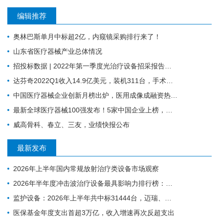
编辑推荐
奥林巴斯单月中标超2亿，内窥镜采购排行来了！
山东省医疗器械产业总体情况
招投标数据 | 2022年第一季度光治疗设备招采报告：为人光大狂揽2成中标份额
达芬奇2022Q1收入14.9亿美元，装机311台，手术量同步增长19%
中国医疗器械企业创新月榜出炉，医用成像成融资热门领域
最新全球医疗器械100强发布！5家中国企业上榜，迈瑞缺席
威高骨科、春立、三友，业绩快报公布
最新发布
2026年上半年国内常规放射治疗类设备市场观察
2026年半年度冲击波治疗设备最具影响力排行榜：翔宇医疗、医迈斯、慧康排名前三，XY-K-MEDICAL系列广受欢迎
监护设备：2026年上半年共中标31444台，迈瑞、科曼、飞利浦排前三
医保基金年度支出首超3万亿，收入增速再次反超支出