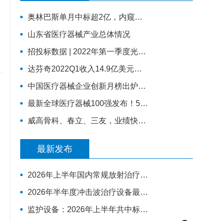
奥林巴斯单月中标超2亿，内窥镜采购排行来了！
山东省医疗器械产业总体情况
招投标数据 | 2022年第一季度光治疗设备招采报告：为人光大狂揽2成中标份额
达芬奇2022Q1收入14.9亿美元，装机311台，手术量同步增长19%
中国医疗器械企业创新月榜出炉，医用成像成融资热门领域
最新全球医疗器械100强发布！5家中国企业上榜，迈瑞缺席
威高骨科、春立、三友，业绩快报公布
最新发布
2026年上半年国内常规放射治疗类设备市场观察
2026年半年度冲击波治疗设备最具影响力排行榜：翔宇医疗、医迈斯、慧康排名前三，XY-K-MEDICAL系列广受欢迎
监护设备：2026年上半年共中标31444台，迈瑞、科曼、飞利浦排前三