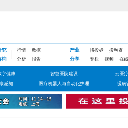
研究
产业
行情
数据
招投标
投融资
咨询
分享
分析
报告
专栏
视频
在
数字健康
智慧医院建设
云医
康感知
医疗机器人与自动化护理
慢病