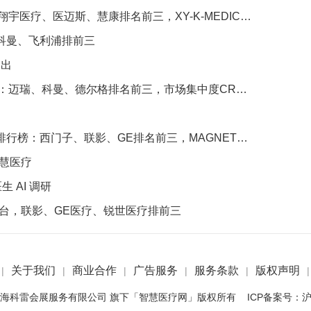
医迈斯、慧康排名前三，XY-K-MEDICAL系列广受欢迎
、科曼、飞利浦排前三
支出
瑞、科曼、德尔格排名前三，市场集中度CR3超75%
、联影、GE排名前三，MAGNETOM Vida等型号广受欢迎
智慧医疗
 AI 调研
4台，联影、GE医疗、锐世医疗排前三
关于我们
商业合作
广告服务
服务条款
版权声明
|
|
|
|
|
|
 2022 上海科雷会展服务有限公司 旗下「智慧医疗网」版权所有 ICP备案号：
沪