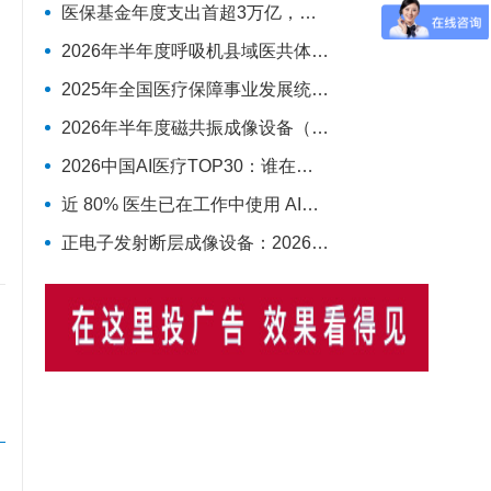
医保基金年度支出首超3万亿，收入增速再次反超支出
2026年半年度呼吸机县域医共体最具影响力排行榜：迈瑞、科曼、德尔格排名前三，市场集中度CR3超75%
2025年全国医疗保障事业发展统计公报
2026年半年度磁共振成像设备（MRI）最具影响力排行榜：西门子、联影、GE排名前三，MAGNETOM Vida等型号广受欢迎
2026中国AI医疗TOP30：谁在定义下一个十年的智慧医疗
近 80% 医生已在工作中使用 AI，丁香园发布中国医生 AI 调研
正电子发射断层成像设备：2026年上半年共中标54台，联影、GE医疗、锐世医疗排前三