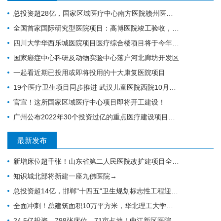
总投资超28亿，国家区域医疗中心南方医院赣州医院开工建设
全国首家国际研究型医院项目：高博医院竣工验收，明年投入运营
四川大学华西乐城医院项目医疗综合楼项目将于今年竣工
国家癌症中心科研及动物实验中心落户河北廊坊开发区
一起看近期已投用或即将投用的十大康复医院项目
19个医疗卫生项目同步推进 武汉儿童医院西院10月交付 武汉经开区投资70亿元建设“健康车谷”
官宣！这所国家区域医疗中心项目即将开工建设！
广州公布2022年30个投资过亿的重点医疗建设项目，全力打造医疗卫生高地｜广州篇
最新发布
新增床位超千张！山东省第二人民医院改扩建项目全力推进，地上主体施工倒计时
知识城北部将新建一座九佛医院→
总投资超14亿，邯郸"十四五"卫生规划标志性工程迎施工方落地
全面冲刺！总建筑面积10万平方米，华北理工大学附属医院花海院区一期工程加速成型
24.5亿投资、798张床位、71亩占地！曲江新区医院的"最后一公里"冲刺