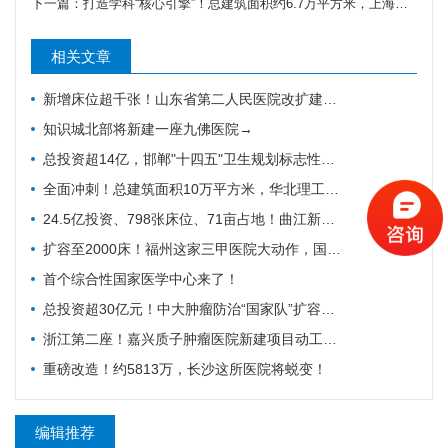
下一篇：
打造学科“核心引擎”！总建筑面积约6.7万平方米，上海又新增三甲专科医院，预计后年亮相
相关文章
新增床位超千张！山东省第二人民医院改扩建项目全力推进，地上主体施工倒计时
知识城北部将新建一座九佛医院→
总投资超14亿，邯郸"十四五"卫生规划标志性工程迎施工方落地
全面冲刺！总建筑面积10万平方米，华北理工大学附属医院花海院区一期工程加速成型
24.5亿投资、798张床位、71亩占地！曲江新区医院的"最后一公里"冲刺
扩容至2000床！福州这家三甲医院大动作，国家级防治基地预计2028年建成
首个综合性国家医学中心来了！
总投资超30亿元！中大肿瘤防治“国家队”扩容，绘就健康天河新蓝图
浙江第二座！嘉兴质子肿瘤医院新建项目动工，10亿投资守护健康嘉兴
重磅改造！约5813万，长沙这所医院将蜕变！
编辑推荐