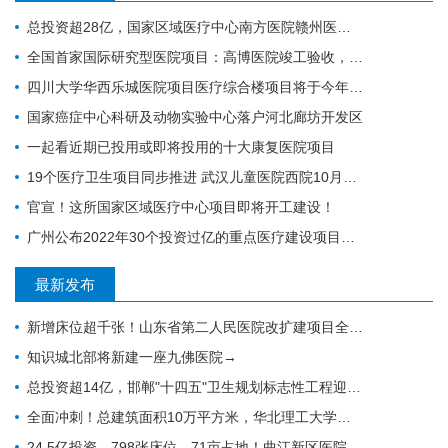
总投资超28亿，国家区域医疗中心南方医院赣州医院开工建设
全国首家国际研究型医院项目：高博医院竣工验收，明年投入运营
四川大学华西乐城医院项目医疗综合楼项目将于今年竣工
国家癌症中心科研及动物实验中心落户河北廊坊开发区
一起看近期已投用或即将投用的十大康复医院项目
19个医疗卫生项目同步推进 武汉儿童医院西院10月交付 武汉经开区投资70亿元建设“健康车谷”
官宣！这所国家区域医疗中心项目即将开工建设！
广州公布2022年30个投资过亿的重点医疗建设项目，全力打造医疗卫生高地｜广州篇
最新发布
新增床位超千张！山东省第二人民医院改扩建项目全力推进，地上主体施工倒计时
知识城北部将新建一座九佛医院→
总投资超14亿，邯郸"十四五"卫生规划标志性工程迎施工方落地
全面冲刺！总建筑面积10万平方米，华北理工大学附属医院花海院区一期工程加速成型
24.5亿投资、798张床位、71亩占地！曲江新区医院的"最后一公里"冲刺