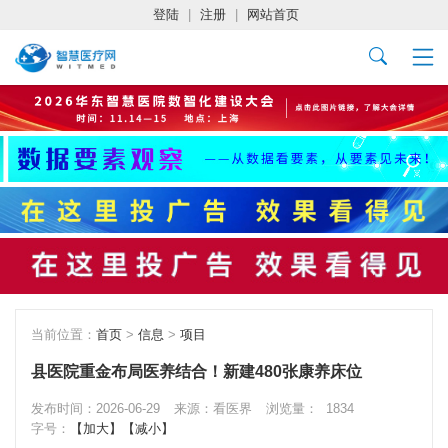
登陆
|
注册
|
网站首页
当前位置：
首页
>
信息
>
项目
县医院重金布局医养结合！新建480张康养床位
发布时间：2026-06-29
来源：看医界
浏览量：
1834
字号：
【加大】
【减小】