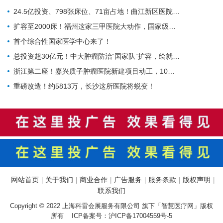
24.5亿投资、798张床位、71亩占地！曲江新区医院的"最后一公里"冲刺
扩容至2000床！福州这家三甲医院大动作，国家级防治基地预计2028年建成
首个综合性国家医学中心来了！
总投资超30亿元！中大肿瘤防治“国家队”扩容，绘就健康天河新蓝图
浙江第二座！嘉兴质子肿瘤医院新建项目动工，10亿投资守护健康嘉兴
重磅改造！约5813万，长沙这所医院将蜕变！
网站首页
关于我们
商业合作
广告服务
服务条款
版权声明
|
|
|
|
|
|
联系我们
Copyright © 2022 上海科雷会展服务有限公司 旗下「智慧医疗网」版权
所有 ICP备案号：
沪ICP备17004559号-5