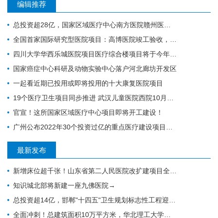
编辑推荐
总投资超28亿，国家区域医疗中心南方医院赣州医院开工建设
全国首家国际研究型医院项目：高博医院竣工验收，明年投入运营
四川大学华西乐城医院项目医疗综合楼项目将于今年竣工
国家癌症中心科研及动物实验中心落户河北廊坊开发区
一起看近期已投用或即将投用的十大康复医院项目
19个医疗卫生项目同步推进 武汉儿童医院西院10月交付 武汉经开区投资70亿元建设“健康车谷”
官宣！这所国家区域医疗中心项目即将开工建设！
广州公布2022年30个投资过亿的重点医疗建设项目，全力打造医疗卫生高地｜广州篇
最新发布
新增床位超千张！山东省第二人民医院改扩建项目全力推进，地上主体施工倒计时
知识城北部将新建一座九佛医院→
总投资超14亿，邯郸"十四五"卫生规划标志性工程迎施工方落地
全面冲刺！总建筑面积10万平方米，华北理工大学附属医院花海院区一期工程加速成型