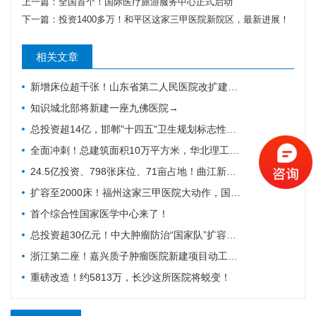
上一篇：
全国首个！国际医疗旅游服务中心正式启动
下一篇：
投资1400多万！和平区这家三甲医院新院区，最新进展！
相关文章
新增床位超千张！山东省第二人民医院改扩建项目全力推进，地上主体施工倒计时
知识城北部将新建一座九佛医院→
总投资超14亿，邯郸"十四五"卫生规划标志性工程迎施工方落地
全面冲刺！总建筑面积10万平方米，华北理工大学附属医院花海院区一期工程加速成型
24.5亿投资、798张床位、71亩占地！曲江新区医院的"最后一公里"冲刺
扩容至2000床！福州这家三甲医院大动作，国家级防治基地预计2028年建成
首个综合性国家医学中心来了！
总投资超30亿元！中大肿瘤防治“国家队”扩容，绘就健康天河新蓝图
浙江第二座！嘉兴质子肿瘤医院新建项目动工，10亿投资守护健康嘉兴
重磅改造！约5813万，长沙这所医院将蜕变！