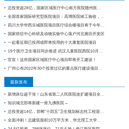
总投资超28亿，国家区域医疗中心南方医院赣州医院开工建设
全国首家国际研究型医院项目：高博医院竣工验收，明年投入运营
四川大学华西乐城医院项目医疗综合楼项目将于今年竣工
国家癌症中心科研及动物实验中心落户河北廊坊开发区
一起看近期已投用或即将投用的十大康复医院项目
19个医疗卫生项目同步推进 武汉儿童医院西院10月交付 武汉经开区投资70亿元建设“健康车谷”
官宣！这所国家区域医疗中心项目即将开工建设！
广州公布2022年30个投资过亿的重点医疗建设项目，全力打造医疗卫生高地｜广州篇
最新发布
新增床位超千张！山东省第二人民医院改扩建项目全力推进，地上主体施工倒计时
知识城北部将新建一座九佛医院→
总投资超14亿，邯郸"十四五"卫生规划标志性工程迎施工方落地
全面冲刺！总建筑面积10万平方米，华北理工大学附属医院花海院区一期工程加速成型
24.5亿投资、798张床位、71亩占地！曲江新区医院的"最后一公里"冲刺