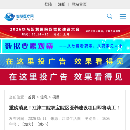
登陆
|
注册
|
网站首页
当前位置：
首页
>
信息
>
项目
重磅消息！江津二院双宝院区医养建设项目即将动工！
发布时间：2026-05-11
来源：江津生活圈
浏览量：
1626
字号：
【加大】
【减小】