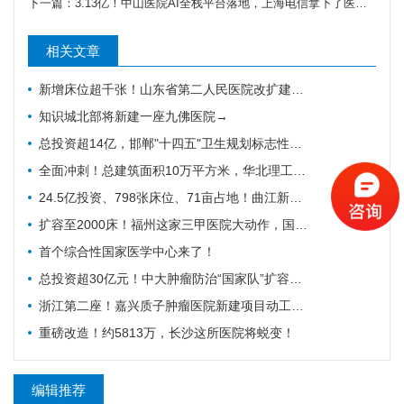
下一篇：
3.13亿！中山医院AI全栈平台落地，上海电信拿下了医疗数字化的“入场船票”
相关文章
新增床位超千张！山东省第二人民医院改扩建项目全力推进，地上主体施工倒计时
知识城北部将新建一座九佛医院→
总投资超14亿，邯郸"十四五"卫生规划标志性工程迎施工方落地
全面冲刺！总建筑面积10万平方米，华北理工大学附属医院花海院区一期工程加速成型
24.5亿投资、798张床位、71亩占地！曲江新区医院的"最后一公里"冲刺
扩容至2000床！福州这家三甲医院大动作，国家级防治基地预计2028年建成
首个综合性国家医学中心来了！
总投资超30亿元！中大肿瘤防治“国家队”扩容，绘就健康天河新蓝图
浙江第二座！嘉兴质子肿瘤医院新建项目动工，10亿投资守护健康嘉兴
重磅改造！约5813万，长沙这所医院将蜕变！
编辑推荐