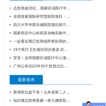
总投资超28亿，国家区域医疗中心南方医院赣州医院开工建设
全国首家国际研究型医院项目：高博医院竣工验收，明年投入运营
四川大学华西乐城医院项目医疗综合楼项目将于今年竣工
国家癌症中心科研及动物实验中心落户河北廊坊开发区
一起看近期已投用或即将投用的十大康复医院项目
19个医疗卫生项目同步推进 武汉儿童医院西院10月交付 武汉经开区投资70亿元建设“健康车谷”
官宣！这所国家区域医疗中心项目即将开工建设！
广州公布2022年30个投资过亿的重点医疗建设项目，全力打造医疗卫生高地｜广州篇
最新发布
新增床位超千张！山东省第二人民医院改扩建项目全力推进，地上主体施工倒计时
知识城北部将新建一座九佛医院→