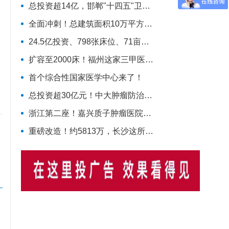
总投资超14亿，邯郸"十四五"卫生规划标志性工程迎施工方落地
全面冲刺！总建筑面积10万平方米，华北理工大学附属医院花海院区一期工程加速成型
24.5亿投资、798张床位、71亩占地！曲江新区医院的"最后一公里"冲刺
扩容至2000床！福州这家三甲医院大动作，国家级防治基地预计2028年建成
首个综合性国家医学中心来了！
总投资超30亿元！中大肿瘤防治“国家队”扩容，绘就健康天河新蓝图
浙江第二座！嘉兴质子肿瘤医院新建项目动工，10亿投资守护健康嘉兴
重磅改造！约5813万，长沙这所医院将蜕变！