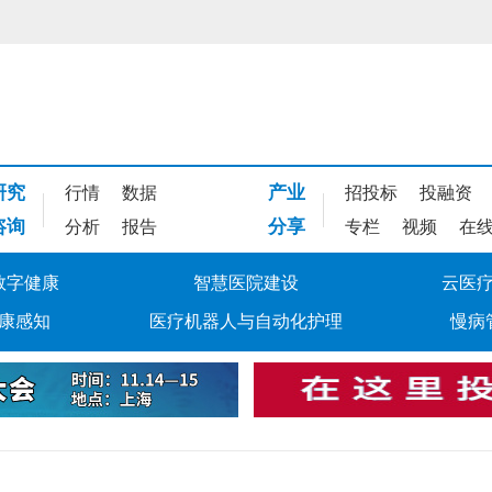
研究
产业
行情
数据
招投标
投融资
咨询
分享
分析
报告
专栏
视频
在
数字健康
智慧医院建设
云医
康感知
医疗机器人与自动化护理
慢病