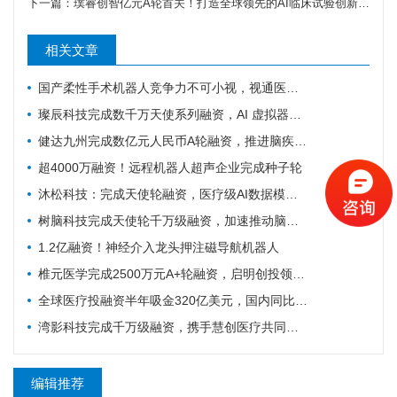
下一篇：
璞睿创智亿元A轮首关！打造全球领先的AI临床试验创新基建
相关文章
国产柔性手术机器人竞争力不可小视，视通医疗再获一轮融资
璨辰科技完成数千万天使系列融资，AI 虚拟器官仿真平台加速落地
健达九州完成数亿元人民币A轮融资，推进脑疾病的精准疗法加速上市
超4000万融资！远程机器人超声企业完成种子轮
沐松科技：完成天使轮融资，医疗级AI数据模型引擎布局具身智能医疗场景数据集
树脑科技完成天使轮千万级融资，加速推动脑机接口与脑磁图技术国产化普及
1.2亿融资！神经介入龙头押注磁导航机器人
椎元医学完成2500万元A+轮融资，启明创投领投加码骨科细胞疗法
全球医疗投融资半年吸金320亿美元，国内同比大涨214%！
湾影科技完成千万级融资，携手慧创医疗共同布局脑部代谢影像产业
编辑推荐