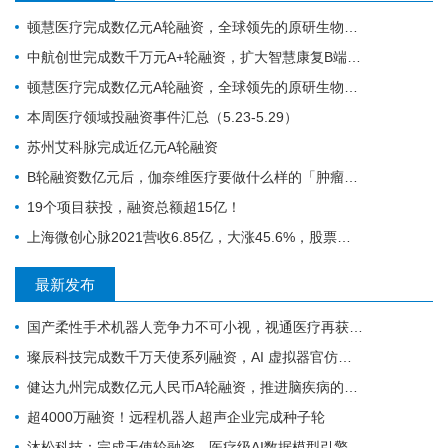
顿慧医疗完成数亿元A轮融资，全球领先的原研生物标志物研发、转化和商业化的IVD公司
中航创世完成数千万元A+轮融资，扩大智慧康复B端和C端谱系化新品研发
顿慧医疗完成数亿元A轮融资，全球领先的原研生物标志物研发、转化和商业化的IVD公司
本周医疗领域投融资事件汇总（5.23-5.29）
苏州艾科脉完成近亿元A轮融资
B轮融资数亿元后，伽奈维医疗要做什么样的「肿瘤微创机器人」？
19个项目获投，融资总额超15亿！
上海微创心脉2021营收6.85亿，大涨45.6%，股票涨停！
最新发布
国产柔性手术机器人竞争力不可小视，视通医疗再获一轮融资
璨辰科技完成数千万天使系列融资，AI 虚拟器官仿真平台加速落地
健达九州完成数亿元人民币A轮融资，推进脑疾病的精准疗法加速上市
超4000万融资！远程机器人超声企业完成种子轮
沐松科技：完成天使轮融资，医疗级AI数据模型引擎布局具身智能医疗场景数据集