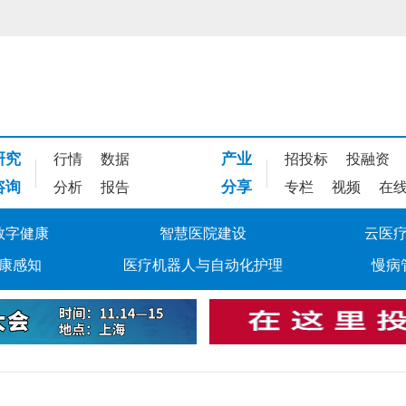
研究
产业
行情
数据
招投标
投融资
咨询
分享
分析
报告
专栏
视频
在
数字健康
智慧医院建设
云医
康感知
医疗机器人与自动化护理
慢病