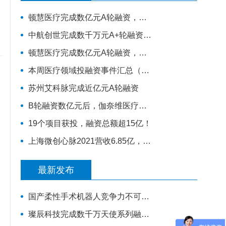
顿慧医疗完成数亿元A轮融资，全球领先的原研生物标志物研发、转化和商业化的IVD公司
中航创世完成数千万元A+轮融资，扩大智慧康复B端和C端谱系化新品研发
顿慧医疗完成数亿元A轮融资，全球领先的原研生物标志物研发、转化和商业化的IVD公司
本周医疗领域投融资事件汇总（5.23-5.29）
苏州艾科脉完成近亿元A轮融资
B轮融资数亿元后，伽奈维医疗要做什么样的「肿瘤微创机器人」？
19个项目获投，融资总额超15亿！
上海微创心脉2021营收6.85亿，大涨45.6%，股票涨停！
最新发布
国产柔性手术机器人竞争力不可小视，视通医疗再获一轮融资
璨辰科技完成数千万天使系列融资，AI 虚拟器官仿真平台加速落地