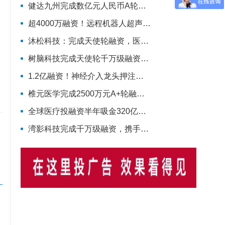
健达九州完成数亿元人民币A轮融资，推进脑疾病的精准疗法加速上市
超4000万融资！远程机器人超声企业完成种子轮
沐松科技：完成天使轮融资，医疗级AI数据模型引擎布局具身智能医疗场景数据集
树脑科技完成天使轮千万级融资，加速推动脑机接口与脑磁图技术国产化普及
1.2亿融资！神经介入龙头押注磁导航机器人
椎元医学完成2500万元A+轮融资，启明创投领投加码骨科细胞疗法
全球医疗投融资半年吸金320亿美元，国内同比大涨214%！
湾影科技完成千万级融资，携手慧创医疗共同布局脑部代谢影像产业