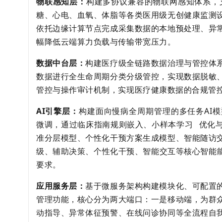
物联感知层：
构建多协议兼容的物联网感知体系，支持
糖、心电、血氧、体脂等各类医用级无创健康监测
依托边缘计算节点完成采集数据的本地预处理、异
幅降低云端算力负载与传输带宽压力。
数据中台层：
构建医疗级全链路数据治理与管控体
数据进行全生命周期分类分级管控，实现数据脱敏
管控与操作审计机制，实现医疗健康数据的合规管
AI引擎层：
构建面向慢病全周期管理的多任务AI
微调，通过临床指南规则嵌入、
小样本学习
优化
准分层模型、个性化干预方案生成模型、智能随访
级、辅助决策、个性化干预、智能交互等核心智能能
要求。
应用服务层：
基于微服务架构构建模块化、可配置
管理功能，核心分为两大端口：一是移动端，为群
动指导、异常体征预警、在线问诊协同等全流程自