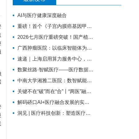
介
AI与医疗健康深度融合
管
重磅！首个《子宫内膜癌基因甲基化筛查技术专家共识（2026版）》正式发布！
盖
2026七月医疗重磅突破！国产植入式脑机接口正式临床落地，瘫痪康复迎来质变
整
广西肿瘤医院：以临床智能体为支点，探索大模型高质量发展路径
预
速递｜上海启用算力服务中心，AI医疗补上训练与评测底座
数聚丝路·智赋医疗——医疗数据与人工智能融合创新实践
融
中南大学湘雅二医院：数智赋能药学质控
据
。
关键不在“破”而在“合”丨“两医”融合的县域探索
，
解码硚口AI+医疗融合发展的实践样本
管
洞见 | 医疗科技创新：塑造医疗技术的未来
慢
联