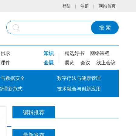
登陆
|
注册
|
网站首页
搜 索
知识
供求
精选好书
网络课程
会展
线课件
展览
会议
线上会议
疗与数据安全
数字疗法与健康管理
管理新范式
技术融合与创新应用
编辑推荐
项
一
目
简
最新发布