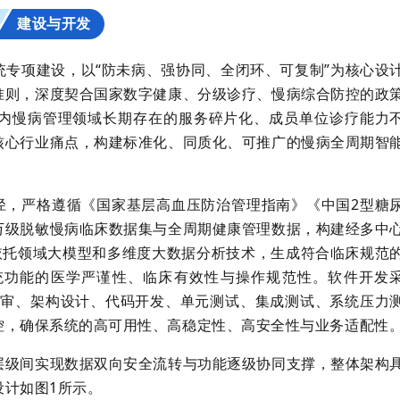
建设与开发
二
专项建设，以“防未病、强协同、全闭环、可复制”为核心设
准则，深度契合国家数字健康、分级诊疗、慢病综合防控的政
内慢病管理领域长期存在的服务碎片化、成员单位诊疗能力
核心行业痛点，构建标准化、同质化、可推广的慢病全周期智
径，严格遵循《国家基层高血压防治管理指南》《中国2型糖
万级脱敏慢病临床数据集与全周期健康管理数据，构建经多中
依托领域大模型和多维度大数据分析技术，生成符合临床规范
统功能的医学严谨性、临床有效性与操作规范性。软件开发
评审、架构设计、代码开发、单元测试、集成测试、系统压力
控，确保系统的高可用性、高稳定性、高安全性与业务适配性
层级间实现数据双向安全流转与功能逐级协同支撑，整体架构
设计如图1所示。