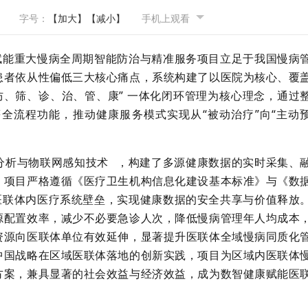
字号：
【加大】
【减小】
手机上观看
赋能重大慢病全周期智能防治与精准服务项目立足于我国慢病
患者依从性偏低三大核心痛点，系统构建了以医院为核心、覆
防、筛、诊、治、管、康” 一体化闭环管理为核心理念，通过
全流程功能，推动健康服务模式实现从“被动治疗”向“主动
分析与
物联网感知技术
，构建了多源健康数据的实时采集、
。项目严格遵循《医疗卫生机构信息化建设基本标准》与《数
医联体内医疗系统壁垒，实现健康数据的安全共享与价值释放
源配置效率，减少不必要急诊人次，降低慢病管理年人均成本
资源向医联体单位有效延伸，显著提升医联体全域慢病同质化
中国战略在区域医联体落地的创新实践，项目为区域内医联体
方案，兼具显著的社会效益与经济效益，成为数智健康赋能医