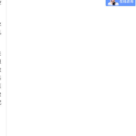
控
业
机
是
服
破
基
医
建
配
。