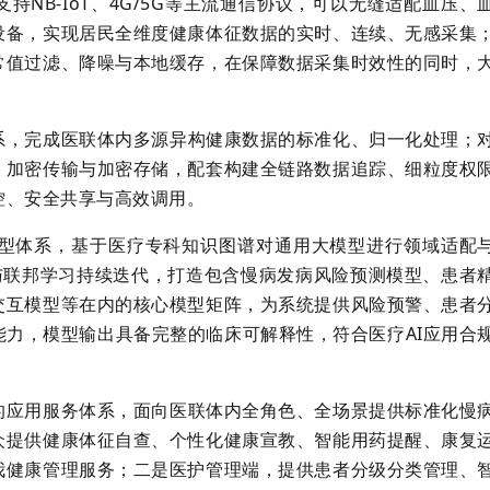
NB‑IoT、4G/5G等主流通信协议，可以无缝适配血压、
设备，实现居民全维度健康体征数据的实时、连续、无感采集
常值过滤、降噪与本地缓存，在保障数据采集时效性的同时，
系，完成医联体内多源异构健康数据的标准化、归一化处理；
、加密传输与加密存储，配套构建全链路数据追踪、细粒度权
控、安全共享与高效调用。
模型体系，基于医疗专科知识图谱对通用大模型进行领域适配
与联邦学习持续迭代，打造包含慢病发病风险预测模型、患者
交互模型等在内的核心模型矩阵，为系统提供风险预警、患者
力，模型输出具备完整的临床可解释性，符合医疗AI应用合
的应用服务体系，面向医联体内全角色、全场景提供标准化慢
众提供健康体征自查、个性化健康宣教、智能用药提醒、康复
我健康管理服务；二是医护管理端，提供患者分级分类管理、